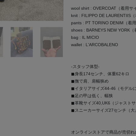
wool shirt : OVERCOAT（着用
knit : FILIPPO DE LAURENT
pants : PT TORINO DENIM（
shoes : BARNEYS NEW YOR
bag : IL MICIO
wallet : L'ARCOBALENO
-スタッフ体型-
◼︎身長174センチ、体重62キロ
◼︎撫で肩、肩幅狭め
◼︎イタリアサイズ44-46（モデル
◼︎足の甲は低く、幅狭
◼︎革靴サイズ40,UK6（ジャスト
◼︎スニーカーサイズ27センチ（
オンラインストアで商品が売切れ