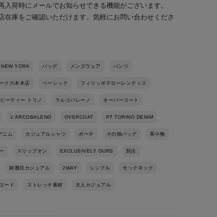
再入荷時にメールでお知らせできる機能がございます。
店在庫をご確認いただけます。気軽にお問い合わせくださ
 NEW YORK
バッグ
メンズウェア
パンツ
ーク六本木店
ベーシック
フィリッポデローレンティス
ピーティー トリノ
ラルコバレーノ
オーバーコート
L'ARCOBALENO
OVERCOAT
PT TORINO DENIM
デニム
カジュアルシャツ
ポーチ
その他バッグ
革小物
ー
スリップオン
EXCLUSIVELY OURS
別注
綺麗目カジュアル
2WAY
シンプル
モックネック
エード
ストレッチ素材
大人カジュアル