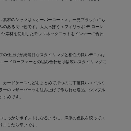
ル素材のシャツは＜オーバーコート＞。一見ブラックにも
みのある良い色です。大人っぽく＜フィリッポ デ ローレ
シミヤ素材を使用したモックネックニットをインナーに合わ
プの仕上げが綺麗目なスタイリングと相性の良いデニムは
スエードローファーとの組み合わせは幅広いスタイリングに
、カードケースなどをまとめて持つのに丁度良い＜イルミ
ラーのレザーパーツを組み上げて作られた逸品。シンプル
すすめです。
つしっかりポイントになるように、洋服の色数を絞ってス
りましたら幸いです。