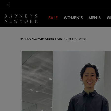
新規登録のお客様も対象！＜M
新規登録のお客様も対象！＜M
前の画像
SALE
WOMEN'S
MEN'S
G
BARNEYS NEW YORK ONLINE STORE
スタイリング一覧