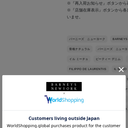
※『再入荷お知らせ』ボタンから
※『店舗在庫表示』ボタンから各
いませ。
バーニーズ ニューヨーク
BARNEYS
骨格ナチュラル
バーニーズ ニューヨ
イル ミーチョ
ピーティー デニム
FILIPPO DE LAURENTIIS
IL MICIO
PT TORINO
シャツ
ニット
財布
限定
シューズ
ローファ
秋冬シーズン
秋コーデ
きれいめ
ハイネック
BEIGE
NAVY
ス