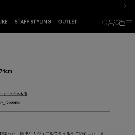
料！お買い物の際は会員登録を！
料！お買い物の際は会員登録を！
）
次の画像
URE
STAFF STYLING
OUTLET
74cm
ーヨーク六本木店
rk_roppongi
羽織った、軽快なカジュアルスタイルをご紹介いたしま