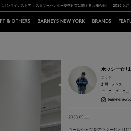
Y BARNEYS＞会員のお客様は11,000円（税込）以上のお買上げで常時送料無
Y BARNEYS＞会員のお客様は11,000円（税込）以上のお買上げで常時送料無
【オンラインストア カスタマーセンター夏季休業に関するお知らせ】（2026.8.7
【夏季休業に伴う返品・交換承り一時停止のお知らせ】（2026.8.5）
熊本県を中心とした地震の影響によるお荷物のお届けについて
【夏季休業に伴う出荷一時停止のお知らせ】(2026.8.7)
【夏季休業に伴う出荷一時停止のお知らせ】(2026.8.7)
【開催中】SUMMER SALEのご案内・ご注意事項
IFT & OTHERS
BARNEYS NEW YORK
BRANDS
FEAT
ホッシー☆ / 1
ホッシー
所属：メンズ
バーニーズ ニュ
barneysnewyo
2023.09.11
ウールシャツをアウター代わりに