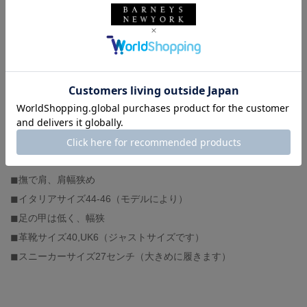
outer : FORSOMEONE（着用サイズ 48）
t-shirt : DRIES VAN NOTEN（着用サイズ M）
pants : NEEDLES（着用サイズ 2）
shoes : BARNEYS NEW YORK（着用サイズ 40）
phone bag : MAISON MARGIELA
hat : DRIES VAN NOTEN
-スタッフ体型-
◼︎身長174センチ、体重62キロ
◼︎撫で肩、肩幅狭め
◼︎イタリアサイズ44-46（モデルにより）
◼︎足の甲は低く、幅狭
◼︎革靴サイズ40,UK6（ジャストサイズです）
◼︎スニーカーサイズ27センチ（大きめに履きます）