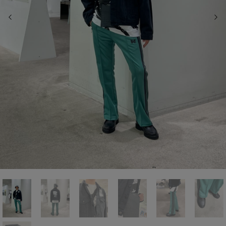
前の画像
次