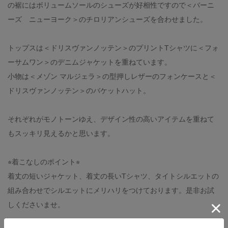
の裾にはボリュームソールのシューズが好相性ですので＜バーニ
ーズ ニューヨーク＞のチロリアンシューズを合わせました。
トップスは＜ドリスヴァンノッテン＞のプリントTシャツに＜フォ
ーサムワン＞のデニムジャケットを重ねています。
小物は＜メゾン マルジェラ＞の型押しレザーのフォンケースと＜
ドリスヴァンノッテン＞のバケットハット。
それぞれがモノトーンゆえ、デザイン性の高いアイテムを重ねて
もスッキリ見えるかと思います。
⭐︎着こなしのポイント⭐︎
着丈の短いジャケット、着丈の長いTシャツ、タイトシルエットの
組み合わせでシルエットにメリハリをつけております。是非お試
しくださいませ。