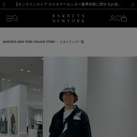
熊本県を中心とした地震の影響によるお荷物のお届けについて
【夏季休業に伴う出荷一時停止のお知らせ】(2026.8.7)
【夏季休業に伴う出荷一時停止のお知らせ】(2026.8.7)
【開催中】SUMMER SALEのご案内・ご注意事項
【オンラインストア カスタマーセンター夏季休業に関するお知らせ】（2026.8.7）
新規登録のお客様も対象！＜MY BARNEYS＞会員のお客様は11,000円（税込）以上のお買上げで常時送料無料！お買い物の際は会員登録を！
【夏季休業に伴う返品・交換承り一時停止のお知らせ】（2026.8.5）
新規登録のお客様も対象！＜MY BARNEYS＞会員のお客様は11,000円（税込）以上のお買上げで常時送料無料！お買い物の際は会員登録を！
前の画像
次の
BARNEYS NEW YORK ONLINE STORE
スタイリング一覧