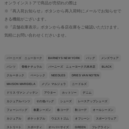
オンラインストアで商品が売切れの際は
※『再入荷お知らせ』ボタンから再入荷時にメールでお知らせで
きる機能がございます。
※『店舗在庫表示』ボタンから各店在庫をご確認いただけます。
気軽にお問い合わせくださいませ。
バーニーズ ニューヨーク
BARNEYS NEW YORK
バッグ
メンズウェア
パンツ
骨格ナチュラル
バーニーズ ニューヨーク六本木店
BLACK
クルーネック
ベーシック
NEEDLES
DRIES VAN NOTEN
MAISON MARGIELA
メゾン マルジェラ
ニードルズ
ドリス ヴァン ノッテン
アウター
カットソー
デニム
カジュアルパンツ
その他バッグ
シューズ
レースアップシューズ
フォーンバッグ
春夏シーズン
春コーデ
秋コーデ
オールシーズン
カジュアル
ポケッタブル
ウエストゴム
オフシーン
スポーツウェア
ストリート
スポーティ
オーバーサイズ
GREEN
フレアライン