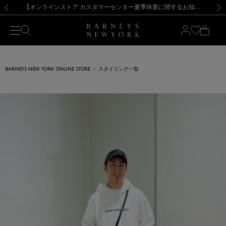
熊本県を中心とした地震の影響によるお荷物のお届けについて
【夏季休業に伴う出荷一時停止のお知らせ】(2026.8.7)
【夏季休業に伴う出荷一時停止のお知らせ】(2026.8.7)
【開催中】SUMMER SALEのご案内・ご注意事項
【オンラインストア カスタマーセンター夏季休業に関するお知らせ】（2026.8.7）
新規登録のお客様も対象！＜MY BARNEYS＞会員のお客様は11,000円（税込）以上のお買上げで常時送料無料！お買い物の際は会員登録を！
【夏季休業に伴う返品・交換承り一時停止のお知らせ】（2026.8.5）
新規登録のお客様も対象！＜MY BARNEYS＞会員のお客様は11,000円（税込）以上のお買上げで常時送料無料！お買い物の際は会員登録を！
前の画像
次の
BARNEYS NEW YORK ONLINE STORE
スタイリング一覧