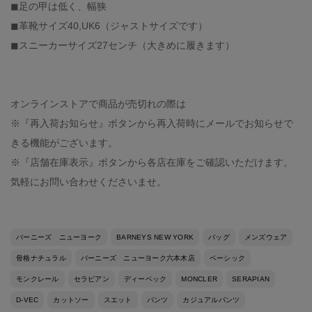
◼︎足の甲は低く、幅狭
◼︎革靴サイズ40,UK6（ジャストサイズです）
◼︎スニーカーサイズ27センチ（大きめに履きます）
オンラインストアで商品が売切れの際は
※『再入荷お知らせ』ボタンから再入荷時にメールでお知らせで
きる機能がございます。
※『店舗在庫表示』ボタンから各店在庫をご確認いただけます。
気軽にお問い合わせくださいませ。
バーニーズ ニューヨーク
BARNEYS NEW YORK
バッグ
メンズウェア
骨格ナチュラル
バーニーズ ニューヨーク六本木店
ベーシック
モンクレール
セラピアン
ディーベック
MONCLER
SERAPIAN
D-VEC
カットソー
スエット
パンツ
カジュアルパンツ