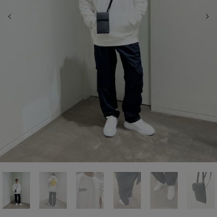
前の画像
次