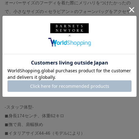
オーバーサイズのフーディを着た際にメリハリをつけたかったの
で、小さなサイズの＜セラピアン＞のフォーンバッグをアクセサ
リー的に持っています。是非お試しくださいませ。
hoodie :MONCLER × FRGMT.（着用サイズ M）
t-shirt :MONCLER × FRGMT.（着用サイズ L）
pants :D-VEC ALMOSTBLACK（着用サイズ 1）
shoes :BARNEYS NEW YORK（着用サイズ 41）
phone bag :SERAPIAN
cap :MONCLER
-スタッフ体型-
◼︎身長174センチ、体重62キロ
◼︎撫で肩、肩幅狭め
◼︎イタリアサイズ44-46（モデルにより）