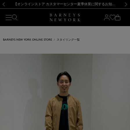
熊本県を中心とした地震の影響によるお荷物のお届けについて
【夏季休業に伴う出荷一時停止のお知らせ】(2026.8.7)
【夏季休業に伴う出荷一時停止のお知らせ】(2026.8.7)
【開催中】SUMMER SALEのご案内・ご注意事項
【オンラインストア カスタマーセンター夏季休業に関するお知らせ】（2026.8.7）
新規登録のお客様も対象！＜MY BARNEYS＞会員のお客様は11,000円（税込）以上のお買上げで常時送料無料！お買い物の際は会員登録を！
【夏季休業に伴う返品・交換承り一時停止のお知らせ】（2026.8.5）
新規登録のお客様も対象！＜MY BARNEYS＞会員のお客様は11,000円（税込）以上のお買上げで常時送料無料！お買い物の際は会員登録を！
前の画像
次の
BARNEYS NEW YORK ONLINE STORE
スタイリング一覧