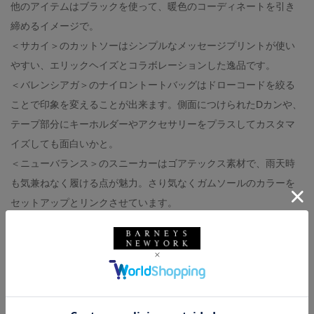
他のアイテムはブラックを使って、暖色のコーディネートを引き
締めるイメージで。
＜サカイ＞のカットソーはシンプルなメッセージプリントが使い
やすい、エリックヘイズとコラボレーションした逸品です。
＜バレンシアガ＞のナイロントートバッグはドローコードを絞る
ことで印象を変えることが出来ます。側面につけられたDカンや、
テープ部分にキーホルダーやアクセサリーをプラスしてカスタマ
イズしても面白いかと。
＜ニューバランス＞のスニーカーはゴアテックス素材で、雨天時
も気兼ねなく履ける点が魅力。さり気なくガムソールのカラーを
セットアップとリンクさせています。
outer :CITERA（着用サイズ M）
t-shirt :SACAI（着用サイズ 2）
pants :CITERA（着用サイズ S）