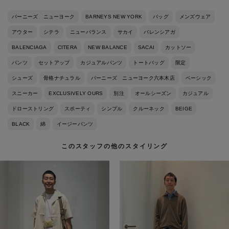
バーニーズ ニューヨーク
BARNEYS NEW YORK
バッグ
メンズウェア
アウター
シテラ
ニューバランス
サカイ
バレンシアガ
BALENCIAGA
CITERA
NEW BALANCE
SACAI
カットソー
パンツ
セットアップ
カジュアルパンツ
トートバッグ
限定
シューズ
骨格ナチュラル
バーニーズ ニューヨーク六本木店
ベーシック
スニーカー
EXCLUSIVELY OURS
別注
オールシーズン
カジュアル
ドローストリング
スポーティ
シンプル
クルーネック
BEIGE
BLACK
綿
イージーパンツ
このスタッフの他のスタイリング