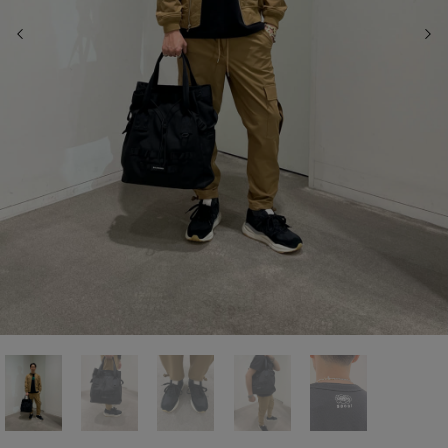
前の画像
次