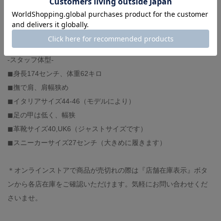
shoes :NEW BALANCE（着用サイズ 26）
bag :BALENCIAGA
-スタッフ体型-
◼︎身長174センチ、体重62キロ
◼︎撫で肩、肩幅狭め
◼︎イタリアサイズ44-46（モデルにより）
◼︎足の甲は低く、幅狭
◼︎革靴サイズ40,UK6（ジャストサイズです）
◼︎スニーカーサイズ27センチ（大きめに履きます）
＊オンラインストアで商品が売切れの際は『店舗在庫表示』ボタ
ンから各店在庫をご確認いただけます。気軽にお問い合わせくだ
さいませ。