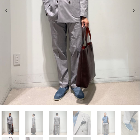
前の画像
次