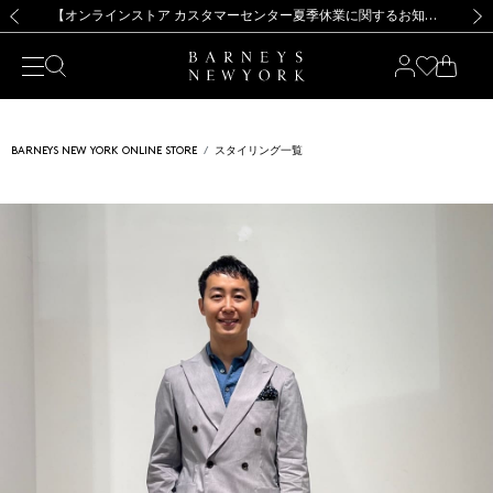
熊本県を中心とした地震の影響によるお荷物のお届けについて
【夏季休業に伴う出荷一時停止のお知らせ】(2026.8.7)
【夏季休業に伴う出荷一時停止のお知らせ】(2026.8.7)
【開催中】SUMMER SALEのご案内・ご注意事項
【オンラインストア カスタマーセンター夏季休業に関するお知らせ】（2026.8.7）
新規登録のお客様も対象！＜MY BARNEYS＞会員のお客様は11,000円（税込）以上のお買上げで常時送料無料！お買い物の際は会員登録を！
【夏季休業に伴う返品・交換承り一時停止のお知らせ】（2026.8.5）
新規登録のお客様も対象！＜MY BARNEYS＞会員のお客様は11,000円（税込）以上のお買上げで常時送料無料！お買い物の際は会員登録を！
前の画像
次の
BARNEYS NEW YORK ONLINE STORE
スタイリング一覧