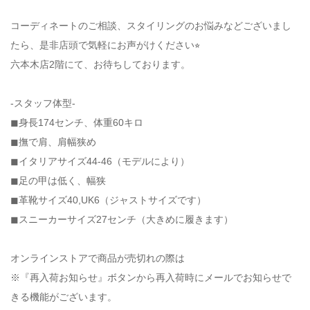
コーディネートのご相談、スタイリングのお悩みなどございまし
たら、是非店頭で気軽にお声がけください⭐︎
六本木店2階にて、お待ちしております。
-スタッフ体型-
◼︎身長174センチ、体重60キロ
◼︎撫で肩、肩幅狭め
◼︎イタリアサイズ44-46（モデルにより）
◼︎足の甲は低く、幅狭
◼︎革靴サイズ40,UK6（ジャストサイズです）
◼︎スニーカーサイズ27センチ（大きめに履きます）
オンラインストアで商品が売切れの際は
※『再入荷お知らせ』ボタンから再入荷時にメールでお知らせで
きる機能がございます。