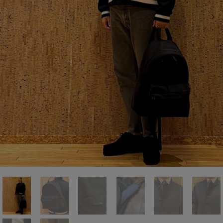
前の画像
次