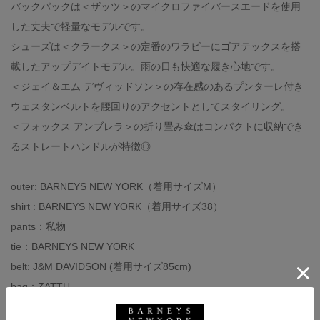
バックパックは＜ザッツ＞のマイクロファイバースエードを使用
した丈夫で軽量なモデルです。
シューズは＜クラークス＞の定番のワラビーにゴアテックスを搭
載したアップデイトモデル。雨の日も快適な履き心地です。
＜ジェイ＆エム デヴィッドソン＞の存在感のあるプンターレ付き
ウェスタンベルトを腰回りのアクセントとしてスタイリング。
＜フォックス アンブレラ＞の折り畳み傘はコンパクトに収納でき
るストレートハンドルが特徴◎
outer: BARNEYS NEW YORK（着用サイズM）
shirt : BARNEYS NEW YORK（着用サイズ38）
pants：私物
tie：BARNEYS NEW YORK
belt: J&M DAVIDSON (着用サイズ85cm)
bag：ZATTU
shoes : CLARKS（着用サイズ 7）