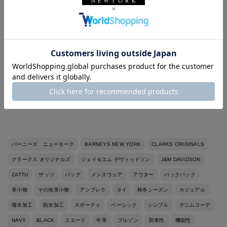
umbrella：FOX UMBRELLAS
-スタッフ体型-
◼︎身長173cm、体重66kg
◼︎ドレスシャツサイズ38
◼︎イタリアサイズ44-46（モデルにより）
◼︎革靴サイズ40,7-7H（モデルにより）
◼︎スニーカーサイズUS9,27cm（大きめに履きます）
バーニーズ ニューヨーク
BARNEYS NEW YORK
CLARKS ORIGINALS
クラークス オリジナルズ
ジェイ＆エム デヴィッドソン
J&M DAVIDSON
ZATTU
ザッツ
バッグ
メンズウェア
アウター
バックパック
革小物
その他革小物
アンブレラ
タイ
秋冬シーズン
カジュアル
撥水加工
防水加工
スポーティ
ベーシック
シンプル
デニムコーデ
NAVY
BLACK
スエード
牛革
ブルゾン
防寒性
機能性