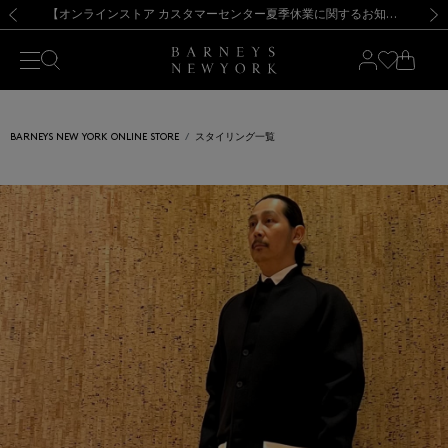
熊本県を中心とした地震の影響によるお荷物のお届けについて
【夏季休業に伴う出荷一時停止のお知らせ】(2026.8.7)
【夏季休業に伴う出荷一時停止のお知らせ】(2026.8.7)
【開催中】SUMMER SALEのご案内・ご注意事項
【オンラインストア カスタマーセンター夏季休業に関するお知らせ】（2026.8.7）
新規登録のお客様も対象！＜MY BARNEYS＞会員のお客様は11,000円（税込）以上のお買上げで常時送料無料！お買い物の際は会員登録を！
【夏季休業に伴う返品・交換承り一時停止のお知らせ】（2026.8.5）
新規登録のお客様も対象！＜MY BARNEYS＞会員のお客様は11,000円（税込）以上のお買上げで常時送料無料！お買い物の際は会員登録を！
前の画像
次の
BARNEYS NEW YORK ONLINE STORE
スタイリング一覧