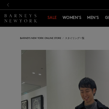
新規登録のお客様も対象！＜M
新規登録のお客様も対象！＜M
前の画像
SALE
WOMEN'S
MEN'S
G
BARNEYS NEW YORK ONLINE STORE
スタイリング一覧