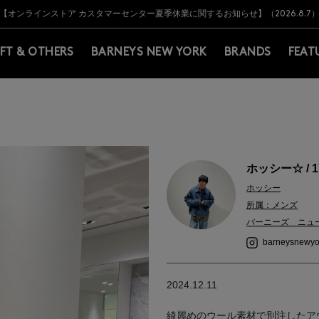
Y BARNEYS＞会員のお客様は11,000円（税込）以上のお買上げで常時送料無
Y BARNEYS＞会員のお客様は11,000円（税込）以上のお買上げで常時送料無
【オンラインストア カスタマーセンター夏季休業に関するお知らせ】（2026.8.7
【夏季休業に伴う返品・交換承り一時停止のお知らせ】（2026.8.5）
熊本県を中心とした地震の影響によるお荷物のお届けについて
【夏季休業に伴う出荷一時停止のお知らせ】(2026.8.7)
【夏季休業に伴う出荷一時停止のお知らせ】(2026.8.7)
【開催中】SUMMER SALEのご案内・ご注意事項
IFT & OTHERS
BARNEYS NEW YORK
BRANDS
FEAT
ホッシー☆ / 1
ホッシー
所属：メンズ
バーニーズ ニュ
barneysnewyo
2024.12.11
綺麗めのウール素材で別注したア