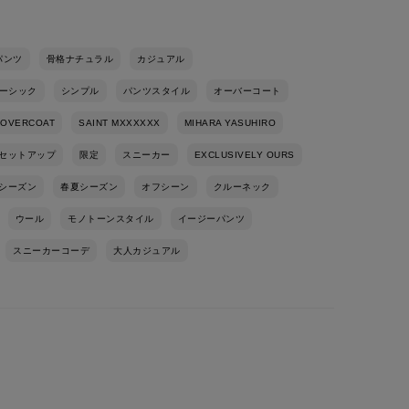
パンツ
骨格ナチュラル
カジュアル
ーシック
シンプル
パンツスタイル
オーバーコート
OVERCOAT
SAINT MXXXXXX
MIHARA YASUHIRO
セットアップ
限定
スニーカー
EXCLUSIVELY OURS
シーズン
春夏シーズン
オフシーン
クルーネック
ウール
モノトーンスタイル
イージーパンツ
スニーカーコーデ
大人カジュアル