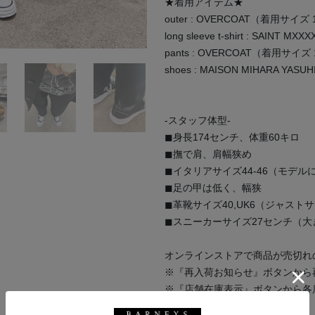
★着用アイテム★
outer : OVERCOAT（着用サイズ 
long sleeve t-shirt : SAINT
pants : OVERCOAT（着用サイズ
shoes : MAISON MIHARA YA
-スタッフ体型-
◼︎身長174センチ、体重60キロ
◼︎撫で肩、肩幅狭め
◼︎イタリアサイズ44-46（モデル
◼︎足の甲は低く、幅狭
◼︎革靴サイズ40,UK6（ジャスト
◼︎スニーカーサイズ27センチ（
オンラインストアで商品が売切れ
※『再入荷お知らせ』ボタンから
※『店舗在庫表示』ボタンから各
いませ。