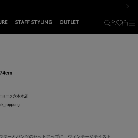
料！お買い物の際は会員登録を！
料！お買い物の際は会員登録を！
）
次の画像
URE
STAFF STYLING
OUTLET
74cm
ーヨーク六本木店
rk_roppongi
ウターとパンツのセットアップに、ヴィンテージテイスト