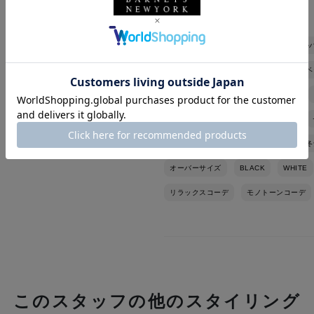
メンズウェア
パンツ
カジュアル
バーニーズ ニューヨーク六本木店
ベ
セント マイケル
ミハラ ヤスヒロ
コート
アウター
カットソー
別注
春コーデ
秋コーデ
秋冬
オーバーサイズ
BLACK
WHITE
リラックスコーデ
モノトーンコーデ
このスタッフの他のスタイリング