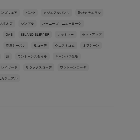
メンズウェア
パンツ
カジュアルパンツ
骨格ナチュラル
六本木店
シンプル
バーニーズ ニューヨーク
OAS
ISLAND SLIPPER
カットソー
セットアップ
春夏シーズン
夏コーデ
ウエストゴム
オフシーン
綿
ワントーンスタイル
キャンバス生地
レイヤード
リラックスコーデ
ワントーンコーデ
人カジュアル