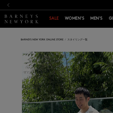
新規登録のお客様も対象！＜M
新規登録のお客様も対象！＜M
前の画像
SALE
WOMEN'S
MEN'S
G
BARNEYS NEW YORK ONLINE STORE
スタイリング一覧