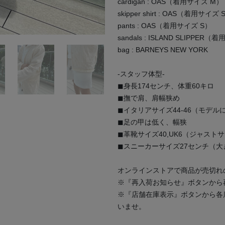
cardigan : OAS（着用サイズ M）
skipper shirt : OAS（着用サイズ 
pants : OAS（着用サイズ S）
sandals : ISLAND SLIPPER
bag : BARNEYS NEW YORK
-スタッフ体型-
◼︎身長174センチ、体重60キロ
◼︎撫で肩、肩幅狭め
◼︎イタリアサイズ44-46（モデル
◼︎足の甲は低く、幅狭
◼︎革靴サイズ40,UK6（ジャスト
◼︎スニーカーサイズ27センチ（
オンラインストアで商品が売切れ
※『再入荷お知らせ』ボタンから
※『店舗在庫表示』ボタンから各
いませ。