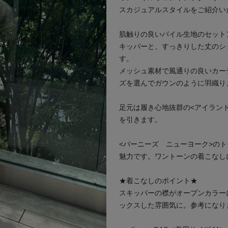
スカジュアルスタイルをご紹介い
肌触りの良いパイル生地のセット
キッパーと、すっきりした丈のシ
す。
次の画像
メッシュ素材で風通りの良いカー
ズを選んでガウンのように羽織り
足元は履き心地抜群の<アイラン
を引きます。
<バーニーズ ニューヨーク>の
魅力です。ワントーンの着こなし
★着こなしのポイント★
スキッパーの襟がオープンカラー
ックスした雰囲気に。参考になり