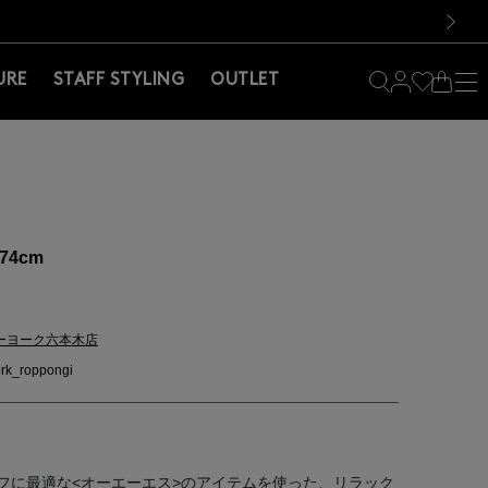
料！お買い物の際は会員登録を！
料！お買い物の際は会員登録を！
次の画像
URE
STAFF STYLING
OUTLET
74cm
ーヨーク六本木店
rk_roppongi
フに最適な<オーエーエス>のアイテムを使った、リラック