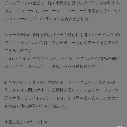
ジップアップの仕様で、軽く羽織るだけでスタイリングが映える
逸品。インナーにはバーニーズ ニューヨーク限定となる<ゴッド
ブレスユー>のプリントTシャツを合わせました。
シューズが隠れるほどのボリューム感が目を引く<ニードルズ>の
ワイドトラックパンツは、スポーティーながらモード感をプラス
できる一本です。
足元は<ナイキ>のスニーカー。メッシュやプラパーツを効果的に
使うことで、オールブラックながら存在感抜群です。
細かなパンチング素材が特徴のトートバッグは<ラミダス>の新
作。オンオフ問わず使える汎用性の高いアイテムです。ジップを
開かず使えるサイドのポケットは、折り畳み傘が入るほどの大き
さがあり使い勝手の良さが魅力です。
★着こなしのポイント★