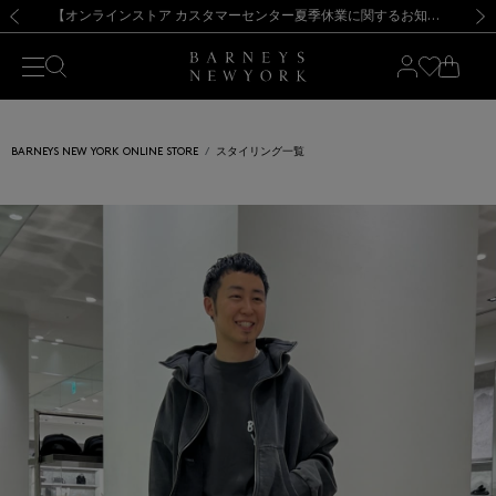
熊本県を中心とした地震の影響によるお荷物のお届けについて
【夏季休業に伴う出荷一時停止のお知らせ】(2026.8.7)
【夏季休業に伴う出荷一時停止のお知らせ】(2026.8.7)
【開催中】SUMMER SALEのご案内・ご注意事項
【オンラインストア カスタマーセンター夏季休業に関するお知らせ】（2026.8.7）
新規登録のお客様も対象！＜MY BARNEYS＞会員のお客様は11,000円（税込）以上のお買上げで常時送料無料！お買い物の際は会員登録を！
【夏季休業に伴う返品・交換承り一時停止のお知らせ】（2026.8.5）
新規登録のお客様も対象！＜MY BARNEYS＞会員のお客様は11,000円（税込）以上のお買上げで常時送料無料！お買い物の際は会員登録を！
前の画像
次の
BARNEYS NEW YORK ONLINE STORE
スタイリング一覧