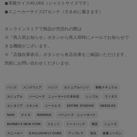
◼︎革靴サイズ40,UK6（ジャストサイズです）
◼︎スニーカーサイズ27センチ（大きめに履きます）
オンラインストアで商品が売切れの際は
※『再入荷お知らせ』ボタンから再入荷時にメールでお知らせで
きる機能がございます。
※『店舗在庫表示』ボタンから各店在庫をご確認いただけます。
気軽にお問い合わせくださいませ。
バッグ
メンズウェア
パンツ
カジュアルパンツ
骨格ナチュラル
カジュアル
バーニーズ ニューヨーク六本木店
シンプル
ラミダス
エンタイア スタジオ
ニードルズ
ENTIRE STUDIOS
NEEDLES
NIKE
ナイキ
RAMIDUS
バーニーズ ニューヨーク
BARNEYS NEW YORK
スエット
トートバッグ
限定
シューズ
スニーカー
EXCLUSIVELY OURS
アンブレラ
別注
春夏シーズン