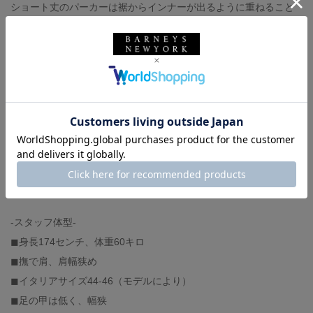
ショート丈のパーカーは裾からインナーが出るように重ねること
でスタイリングにメリハリが出ます。是非お試しください。
hoodie : ENTIRE STUDIOS（着用サイズ S）
t-shirt : GOD BLESS YOU（着用サイズ L）
pants : NEEDLES（着用サイズ XS）
shoes : NIKE（着用サイズ 27）
bag : RAMIDUS
umbrella : BARNEYS NEW YORK
-スタッフ体型-
◼︎身長174センチ、体重60キロ
◼︎撫で肩、肩幅狭め
◼︎イタリアサイズ44-46（モデルにより）
◼︎足の甲は低く、幅狭