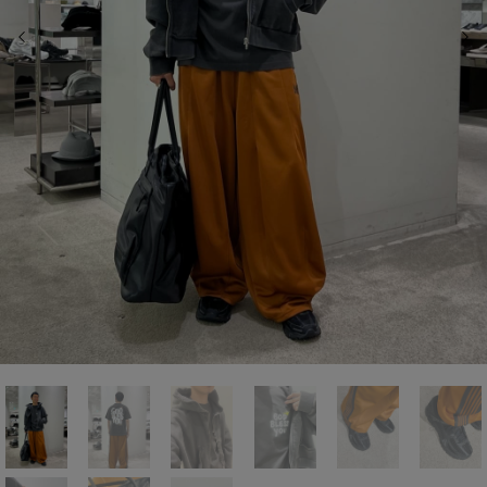
前の画像
次