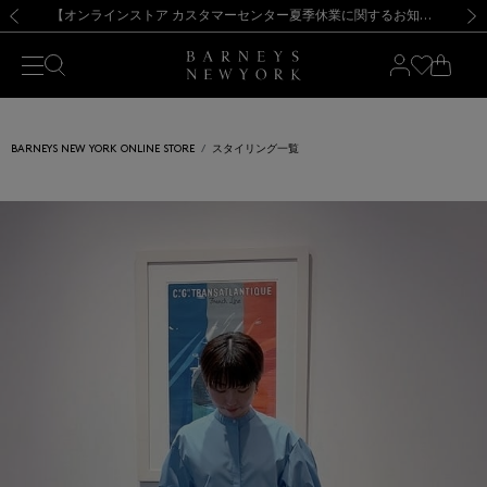
熊本県を中心とした地震の影響によるお荷物のお届けについて
【夏季休業に伴う出荷一時停止のお知らせ】(2026.8.7)
【夏季休業に伴う出荷一時停止のお知らせ】(2026.8.7)
【開催中】SUMMER SALEのご案内・ご注意事項
【オンラインストア カスタマーセンター夏季休業に関するお知らせ】（2026.8.7）
新規登録のお客様も対象！＜MY BARNEYS＞会員のお客様は11,000円（税込）以上のお買上げで常時送料無料！お買い物の際は会員登録を！
【夏季休業に伴う返品・交換承り一時停止のお知らせ】（2026.8.5）
新規登録のお客様も対象！＜MY BARNEYS＞会員のお客様は11,000円（税込）以上のお買上げで常時送料無料！お買い物の際は会員登録を！
前の画像
次の
BARNEYS NEW YORK ONLINE STORE
スタイリング一覧