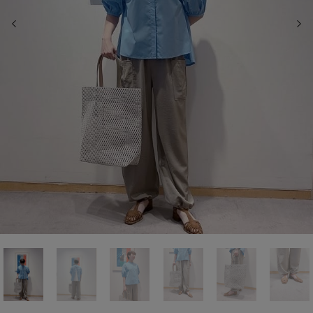
前の画像
次