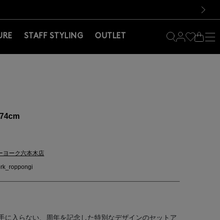
料！お買い物の際は会員登録を！
料！お買い物の際は会員登録を！
）
次の画像
URE
STAFF STYLING
OUTLET
74cm
ーヨーク六本木店
rk_roppongi
手に入らない、周年を記念した特別なデザインのセットア