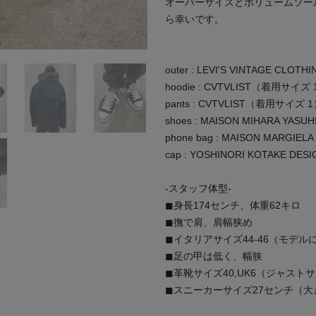
オーバーサイズとボリュームソー
ら幸いです。
outer : LEVI'S VINTAGE CL
hoodie : CVTVLIST（着用サイズ
pants : CVTVLIST（着用サイズ 
shoes : MAISON MIHARA YA
phone bag : MAISON MARGIELA
cap : YOSHINORI KOTAKE DESI
-スタッフ体型-
◼︎身長174センチ、体重62キロ
◼︎撫で肩、肩幅狭め
◼︎イタリアサイズ44-46（モデル
◼︎足の甲は低く、幅狭
◼︎革靴サイズ40,UK6（ジャスト
◼︎スニーカーサイズ27センチ（