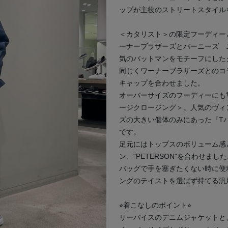
ップが主役のストリートスタイル
＜カタリスト＞の限定フーディー
ーナーブラザーズとバーニーズ 
気のバットマンをモチーフにした
次の画像
同じくワーナーブラザーズとのコ
キャップを合わせました。
オーバーサイズのフーディーにも
ージクロージング＞。人気のヴィ
ズの大きい個体のみにあった『T
です。
足元にはトップスのボリューム感
ン、"PETERSON"を合わせまし
バッグで手を塞ぎたくない時に便
ングのテイストを選ばず持てる汎
⭐︎着こなしのポイント⭐︎
リーバイスのデニムジャケットと