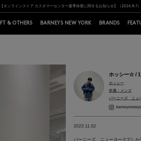
Y BARNEYS＞会員のお客様は11,000円（税込）以上のお買上げで常時送料無
Y BARNEYS＞会員のお客様は11,000円（税込）以上のお買上げで常時送料無
【オンラインストア カスタマーセンター夏季休業に関するお知らせ】（2026.8.7
【夏季休業に伴う返品・交換承り一時停止のお知らせ】（2026.8.5）
熊本県を中心とした地震の影響によるお荷物のお届けについて
【夏季休業に伴う出荷一時停止のお知らせ】(2026.8.7)
【夏季休業に伴う出荷一時停止のお知らせ】(2026.8.7)
【開催中】SUMMER SALEのご案内・ご注意事項
IFT & OTHERS
BARNEYS NEW YORK
BRANDS
FEAT
ホッシー☆ / 1
ホッシー
所属：メンズ
バーニーズ ニュ
barneysnewyo
2023.11.02
バーニーズ ニューヨークでしか