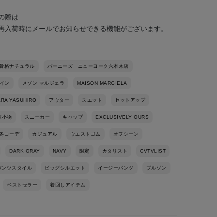
の際は
再入荷時にメールでお知らせできる機能がございます。
骨格ナチュラル
バーニーズ ニューヨーク六本木店
ザイン
メゾン マルジェラ
MAISON MARGIELA
ARA YASUHIRO
アウター
スエット
セットアップ
革小物
スニーカー
キャップ
EXCLUSIVELY OURS
冬コーデ
カジュアル
ウエストゴム
オフシーン
DARK GRAY
NAVY
限定
カタリスト
CVTVLIST
パンツスタイル
ビッグシルエット
イージーパンツ
ブルゾン
ベストセラー
着回しアイテム