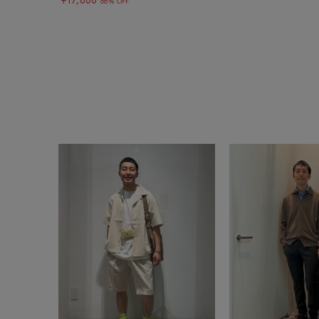
¥17,600
68% OFF