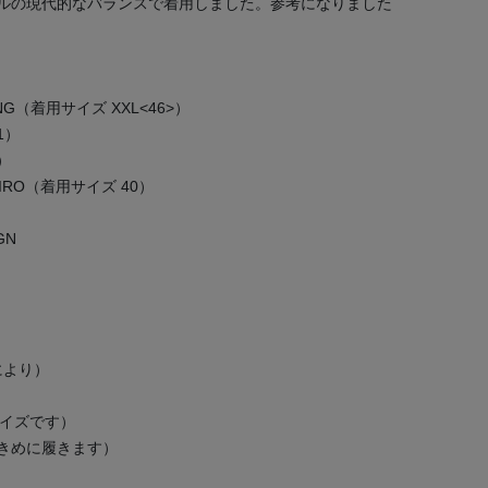
ルの現代的なバランスで着用しました。参考になりました
OTHING（着用サイズ XXL<46>）
 1）
1）
SUHIRO（着用サイズ 40）
GN
により）
サイズです）
大きめに履きます）