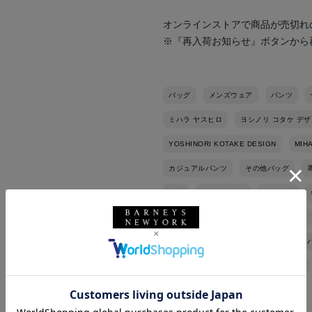
オンラインストアで商品が売切れ
※『再入荷お知らせ』ボタンから
バッグ
メンズウェア
パンツ
ミハラ ヤスヒロ
ヨシノリ コタケ デ
YOSHINORI KOTAKE DESIGN
MIH
カジュアルパンツ
その他バッグ
別注
秋冬シーズン
秋コーデ
デイリー
ストリート
スポーティ
フォーンバッグ
BLACK
綿
リラックスコーデ
スニーカーコーデ