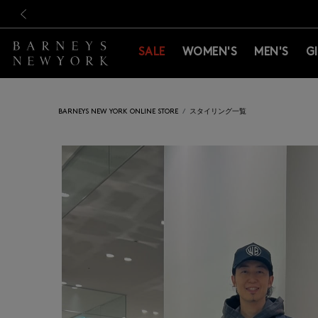
新規登録のお客様も対象！＜M
新規登録のお客様も対象！＜M
前の画像
SALE
WOMEN'S
MEN'S
G
BARNEYS NEW YORK ONLINE STORE
スタイリング一覧