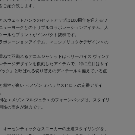
をご紹介致します。
とスウェットパンツのセットアップは100周年を迎えるワ
ニューヨークとのトリプルコラボレーションアイテム。人
クールなプリントがインパクト抜群です。
ラボレーションアイテム、＜ヨシノリコタケデザイン＞の
重ねて羽織れるデニムジャケットは＜リーバイス ヴィンテ
ンテージデザインを復刻したアイテムで、特に注目はサイ
バック』と呼ばれる切り替えのディテールを備えている点
と相性が良い ＜メゾン ミハラヤスヒロ＞の定番デザイ
た。
利な＜メゾン マルジェラ＞のフォーンバッグは、スタイリ
用性の高さが魅力です。
、オーセンティックなスニーカーの王道スタイリングを、