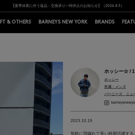
Y BARNEYS＞会員のお客様は11,000円（税込）以上のお買上げで常時送料無
Y BARNEYS＞会員のお客様は11,000円（税込）以上のお買上げで常時送料無
【オンラインストア カスタマーセンター夏季休業に関するお知らせ】（2026.8.7
【夏季休業に伴う返品・交換承り一時停止のお知らせ】（2026.8.5）
熊本県を中心とした地震の影響によるお荷物のお届けについて
【夏季休業に伴う出荷一時停止のお知らせ】(2026.8.7)
【夏季休業に伴う出荷一時停止のお知らせ】(2026.8.7)
【開催中】SUMMER SALEのご案内・ご注意事項
IFT & OTHERS
BARNEYS NEW YORK
BRANDS
FEAT
ホッシー☆ / 1
ホッシー
所属：メンズ
バーニーズ ニュ
barneysnewyo
2023.10.19
気軽に羽織れて長い時期活躍する