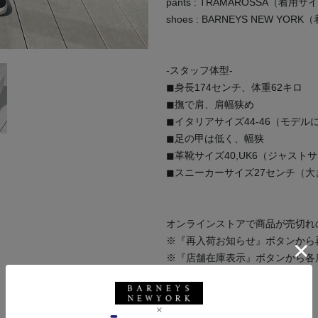
pants : TRAMAROSSA（着用サ
shoes : BARNEYS NEW YOR
-スタッフ体型-
◼︎身長174センチ、体重62キロ
◼︎撫で肩、肩幅狭め
◼︎イタリアサイズ44-46（モデル
◼︎足の甲は低く、幅狭
◼︎革靴サイズ40,UK6（ジャスト
◼︎スニーカーサイズ27センチ（
オンラインストアで商品が売切れ
※『再入荷お知らせ』ボタンから
※『店舗在庫表示』ボタンから各
いませ。