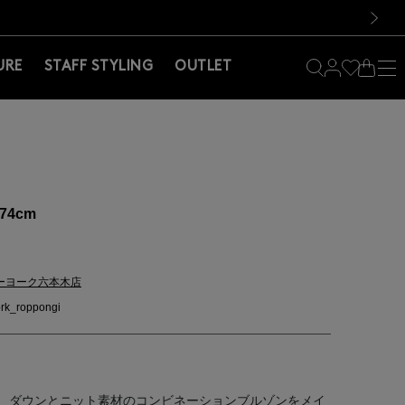
料！お買い物の際は会員登録を！
料！お買い物の際は会員登録を！
）
次の画像
URE
STAFF STYLING
OUTLET
74cm
ーヨーク六本木店
rk_roppongi
、ダウンとニット素材のコンビネーションブルゾンをメイ