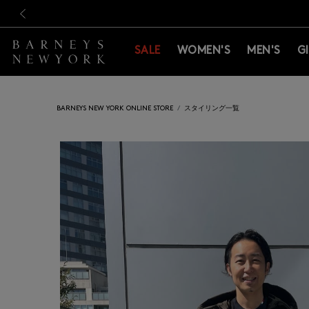
新規登録のお客様も対象！＜M
新規登録のお客様も対象！＜M
前の画像
SALE
WOMEN'S
MEN'S
G
BARNEYS NEW YORK ONLINE STORE
スタイリング一覧