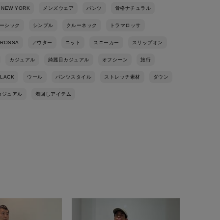
 NEW YORK
メンズウェア
パンツ
骨格ナチュラル
ーシック
シンプル
クルーネック
トラマロッサ
AROSSA
アウター
ニット
スニーカー
スリップオン
カジュアル
綺麗目カジュアル
オフシーン
旅行
LACK
ウール
パンツスタイル
ストレッチ素材
ダウン
カジュアル
着回しアイテム