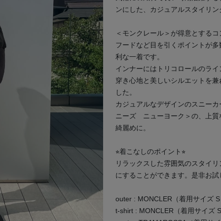
ンにした、カジュアルスタイリン
＜モンクレール＞が得意とするコ
フードなど目を引くポイントが多
利な一着です。
次の画像
インナーにはトリコロールのライ
穿き心地と美しいシルエットを兼
した。
カジュアルなデザインのスニーカ
ニーズ ニューヨーク＞の、上質
綺麗めに。
⭐︎着こなしのポイント⭐︎
リラックスした雰囲気のスタイリ
にすることができます。是非お試
outer : MONCLER（着用サイズ 
t-shirt : MONCLER（着用サイズ 