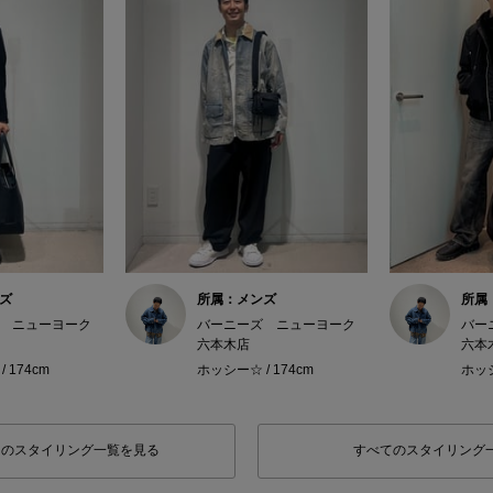
ズ
所属：メンズ
所属
 ニューヨーク
バーニーズ ニューヨーク
バー
六本木店
六本
 174cm
ホッシー☆ / 174cm
ホッシ
フのスタイリング一覧を見る
すべてのスタイリング