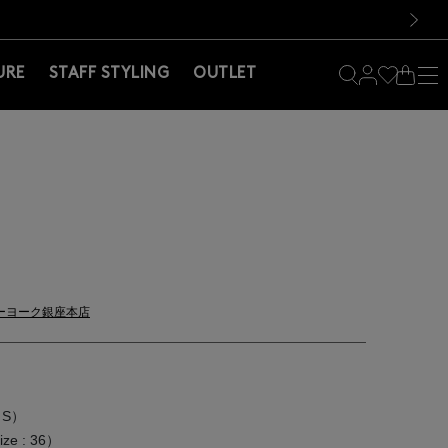
料！お買い物の際は会員登録を！
料！お買い物の際は会員登録を！
）
次の画像
URE
STAFF STYLING
OUTLET
ーヨーク銀座本店
：S）
ze : 36）