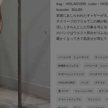
bag：VIOLAD'ORD（color：IVO
bracelet : BULBS
前後にあしらわれたギャザーが大
チスリーブのフリルで二の腕が程
涼しくきちんとした印象を与える
次の画像
のパンツはウエスト部分がゴムな
暖かくなってきて肌見せが増えて
バーニーズ ニューヨーク
ウィメンズ
綺麗目カジュアル
バーニーズ ニュー
デボーションツインズ
ヴィオラドーロ
VIOLAD’ORO
バッグ
ブラウス
夏コーデ
ウォッシャブル
オフィ
スマートカジュアル
フェミニン
BLACK
フリル
パンツスタイル