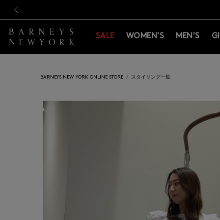
新規登録のお客様も対象！＜M
新規登録のお客様も対象！＜M
前の画像
SALE
WOMEN'S
MEN'S
G
BARNEYS NEW YORK ONLINE STORE
スタイリング一覧