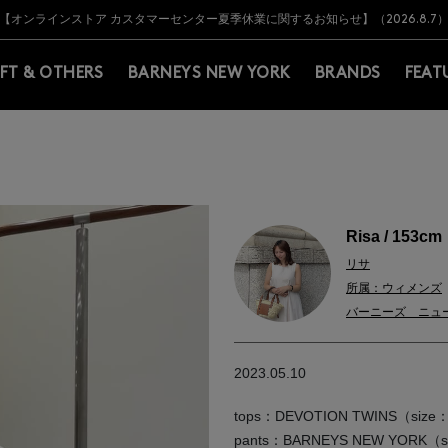
Y BARNEYS＞会員のお客様は11,000円（税込）以上のお買上げで常時送料無
Y BARNEYS＞会員のお客様は11,000円（税込）以上のお買上げで常時送料無
【オンラインストア カスタマーセンター夏季休業に関するお知らせ】（2026.8.7
【夏季休業に伴う返品・交換承り一時停止のお知らせ】（2026.8.5）
熊本県を中心とした地震の影響によるお荷物のお届けについて
【夏季休業に伴う出荷一時停止のお知らせ】(2026.8.7)
【夏季休業に伴う出荷一時停止のお知らせ】(2026.8.7)
【開催中】SUMMER SALEのご案内・ご注意事項
IFT & OTHERS
BARNEYS NEW YORK
BRANDS
FEAT
Risa / 153cm
リサ
所属：ウィメンズ
バーニーズ ニュ
2023.05.10
tops：DEVOTION TWINS（size
pants：BARNEYS NEW YORK（si