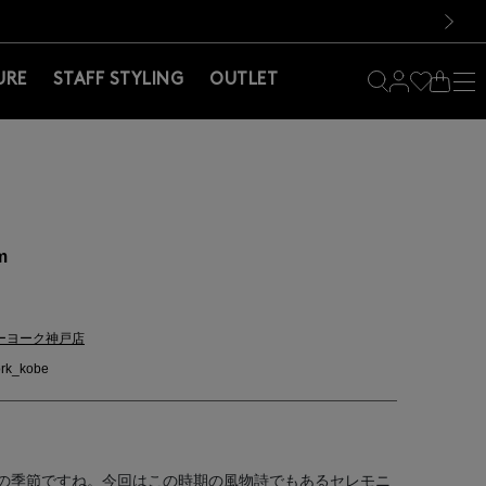
料！お買い物の際は会員登録を！
料！お買い物の際は会員登録を！
）
次の画像
URE
STAFF STYLING
OUTLET
m
ーヨーク神戸店
rk_kobe
の季節ですね。今回はこの時期の風物詩でもあるセレモニ