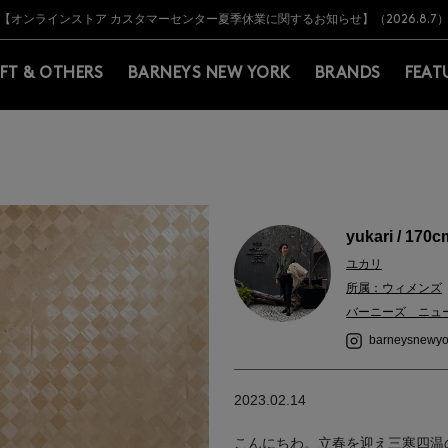
Y BARNEYS＞会員のお客様は11,000円（税込）以上のお買上げで常時送料無
Y BARNEYS＞会員のお客様は11,000円（税込）以上のお買上げで常時送料無
【オンラインストア カスタマーセンター夏季休業に関するお知らせ】（2026.8.7
【夏季休業に伴う返品・交換承り一時停止のお知らせ】（2026.8.5）
熊本県を中心とした地震の影響によるお荷物のお届けについて
【夏季休業に伴う出荷一時停止のお知らせ】(2026.8.7)
【夏季休業に伴う出荷一時停止のお知らせ】(2026.8.7)
【開催中】SUMMER SALEのご案内・ご注意事項
IFT & OTHERS
BARNEYS NEW YORK
BRANDS
FEAT
yukari / 170c
ユカリ
所属：ウィメンズ
バーニーズ ニュ
barneysnewyo
2023.02.14
こんにちわ。立春を迎え三寒四温