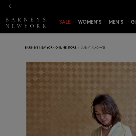
新規登録のお客様も対象！＜M
新規登録のお客様も対象！＜M
前の画像
SALE
WOMEN'S
MEN'S
G
BARNEYS NEW YORK ONLINE STORE
スタイリング一覧