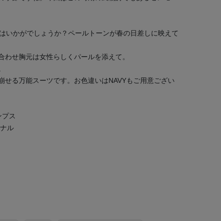
OWはいかがでしょうか？ペールトーンが春の日差しに映えて
合わせ胸元は女性らしくパールを添えて。
。
崩せる万能スーツです。お色違いはNAVYもご用意ござい
ンプス
ジナル