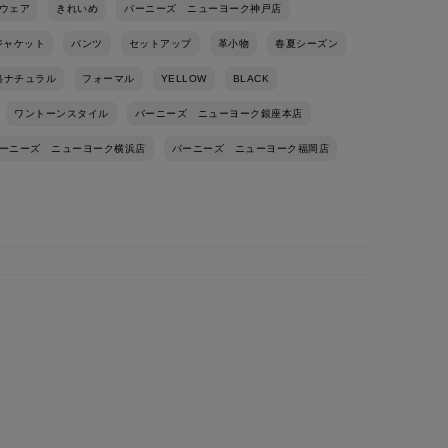
ウェア
きれいめ
バーニーズ ニューヨーク神戸店
ジャケット
パンツ
セットアップ
革小物
春夏シーズン
格ナチュラル
フォーマル
YELLOW
BLACK
ワントーンスタイル
バーニーズ ニューヨーク銀座本店
ーニーズ ニューヨーク横浜店
バーニーズ ニューヨーク福岡店