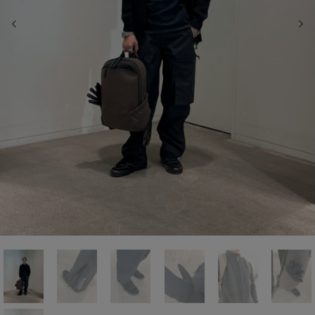
前の画像
次