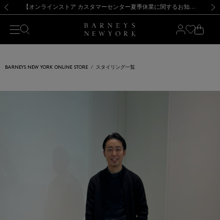
熊本県を中心とした地震の影響によるお荷物のお届けについて
【夏季休業に伴う出荷一時停止のお知らせ】(2026.8.7)
【夏季休業に伴う出荷一時停止のお知らせ】(2026.8.7)
【開催中】SUMMER SALEのご案内・ご注意事項
【オンラインストア カスタマーセンター夏季休業に関するお知らせ】（2026.8.7）
新規登録のお客様も対象！＜MY BARNEYS＞会員のお客様は11,000円（税込）以上のお買上げで常時送料無料！お買い物の際は会員登録を！
【夏季休業に伴う返品・交換承り一時停止のお知らせ】（2026.8.5）
新規登録のお客様も対象！＜MY BARNEYS＞会員のお客様は11,000円（税込）以上のお買上げで常時送料無料！お買い物の際は会員登録を！
前の画像
次の
BARNEYS NEW YORK ONLINE STORE
スタイリング一覧