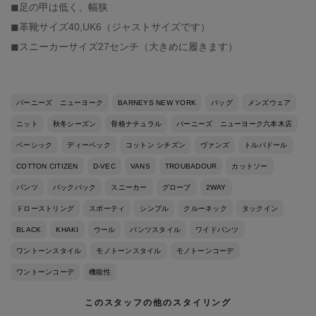
◼︎足の甲は低く、幅狭
◼︎革靴サイズ40,UK6（ジャストサイズです）
◼︎スニーカーサイズ27センチ（大きめに履きます）
バーニーズ ニューヨーク
BARNEYS NEW YORK
バッグ
メンズウェア
ニット
秋冬シーズン
骨格ナチュラル
バーニーズ ニューヨーク六本木店
ベーシック
ディーベック
コットン シチズン
ヴァンズ
トルバドール
COTTON CITIZEN
D-VEC
VANS
TROUBADOUR
カットソー
パンツ
バックパック
スニーカー
グローブ
2WAY
ドローストリング
スポーティ
シンプル
クルーネック
タックイン
BLACK
KHAKI
ウール
パンツスタイル
ワイドパンツ
ワントーンスタイル
モノトーンスタイル
モノトーンコーデ
ワントーンコーデ
機能性
このスタッフの他のスタイリング