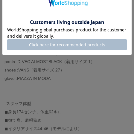
タイリングもオススメ（写真7枚目参照）ですので、是非お試しく
ださい。
knit :BARNEYS NEW YORK（着用サイズ 48）
bag :TROUBADOUR
t-shirt :COTTON CITIZEN（着用サイズ M）
pants :D-VEC ALMOSTBLACK（着用サイズ 1）
shoes :VANS（着用サイズ 27）
glove :PIAZZA IN MODA
-スタッフ体型-
◼︎身長174センチ、体重62キロ
◼︎撫で肩、肩幅狭め
◼︎イタリアサイズ44-46（モデルにより）