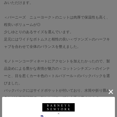
みいただけます。
＜バーニーズ ニューヨーク＞のニットは肉厚で保温性も高く、
程良いボリュームが◎
少しゆとりのあるサイズを選んでいます。
足元にはワイドなボトムスと相性の良い＜ヴァンズ＞のハーフキ
ャブを合わせて全体のバランスを整えました。
モノトーンコーディネートにアクセントを加えたかったので、製
品染めによる豊かな表情が魅力の＜コットンシチズン＞のインナ
ーと、目を惹くカーキ色の＜トルバドール＞のバックパックを選
びました。
バックパックにはサイドポケットが付いており、水筒や折り畳み
傘などを収容可能で、外したグローブも上手く収まります。
ダブルジップのニットは下から開いて腰周りの重ね着を見せるス