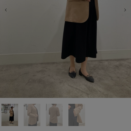
前の画像
次