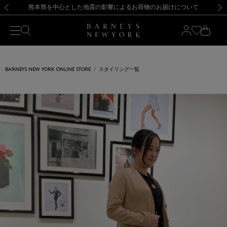
熊本県を中心とした地震の影響によるお荷物のお届けについて
【開催中】SUMMER SALEのご案内・ご注意事項
新規登録のお客様も対象！＜MY BARNEYS＞会員のお客様は11,000円（税込）以上のお買上げで常時送料無料！お買い物の際は会員登録を！
【夏季休業に伴う返品・交換承り一時停止のお知らせ】（2026.8.5）
新規登録のお客様も対象！＜MY BARNEYS＞会員のお客様は11,000円（税込）以上のお買上げで常時送料無料！お買い物の際は会員登録を！
【夏季休業に伴う返品・交換承り一時停止のお知らせ】（2026.8.5）
前の画像
次の
BARNEYS NEW YORK ONLINE STORE
スタイリング一覧