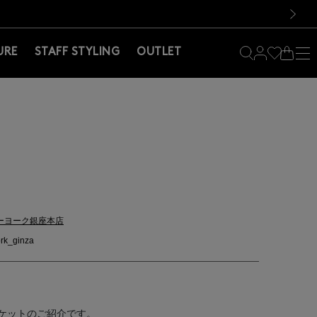
料！お買い物の際は会員登録を！
料！お買い物の際は会員登録を！
）
次の画像
URE
STAFF STYLING
OUTLET
ーヨーク銀座本店
rk_ginza
ケットのご紹介です。