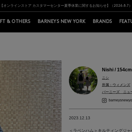
Y BARNEYS＞会員のお客様は11,000円（税込）以上のお買上げで常時送料無
Y BARNEYS＞会員のお客様は11,000円（税込）以上のお買上げで常時送料無
【オンラインストア カスタマーセンター夏季休業に関するお知らせ】（2026.8.7
【夏季休業に伴う返品・交換承り一時停止のお知らせ】（2026.8.5）
熊本県を中心とした地震の影響によるお荷物のお届けについて
【夏季休業に伴う出荷一時停止のお知らせ】(2026.8.7)
【夏季休業に伴う出荷一時停止のお知らせ】(2026.8.7)
【開催中】SUMMER SALEのご案内・ご注意事項
IFT & OTHERS
BARNEYS NEW YORK
BRANDS
FEAT
Nishi / 154cm
ニシ
所属：ウィメンズ
バーニーズ ニュ
barneysnewyo
2023.12.13
＜ラベンハム＞キルティングジャ