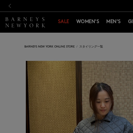
新規登録のお客様も対象！＜M
新規登録のお客様も対象！＜M
前の画像
SALE
WOMEN'S
MEN'S
G
BARNEYS NEW YORK ONLINE STORE
スタイリング一覧