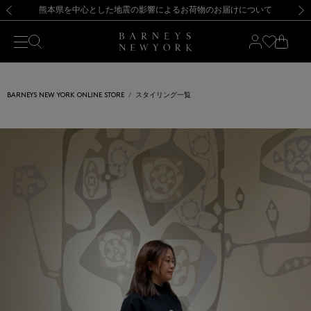
熊本県を中心とした地震の影響によるお荷物のお届けについて
【開催中】SUMMER SALEのご案内・ご注意事項
新規登録のお客様も対象！＜MY BARNEYS＞会員のお客様は11,000円（税込）以上のお買上げで常時送料無料！お買い物の際は会員登録を！
【夏季休業に伴う返品・交換承り一時停止のお知らせ】（2026.8.5）
新規登録のお客様も対象！＜MY BARNEYS＞会員のお客様は11,000円（税込）以上のお買上げで常時送料無料！お買い物の際は会員登録を！
【夏季休業に伴う返品・交換承り一時停止のお知らせ】（2026.8.5）
前の画像
次の
BARNEYS NEW YORK ONLINE STORE
スタイリング一覧