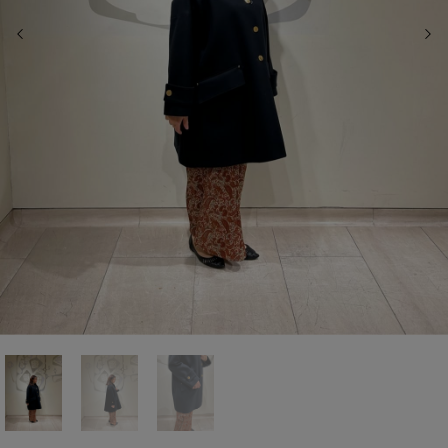
前の画像
次