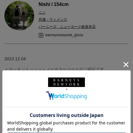
Nishi / 154cm
ニシ
所属：ウィメンズ
バーニーズ ニューヨーク銀座本店
barneysnewyork_ginza
2023.12.04
＜マッキントッシュ＞ノーカラーコートのご紹介です。
首元のスッキリとしたミディアム丈のコートです。
Aラインのシルエットはロングスカートやパンツとも相性が良く、
非常に上品なデザインのコートです。
お仕事だけでなく、ちょっとしたお出かけにもオシャレに着こな
せます。
サイズは6を着用しています。