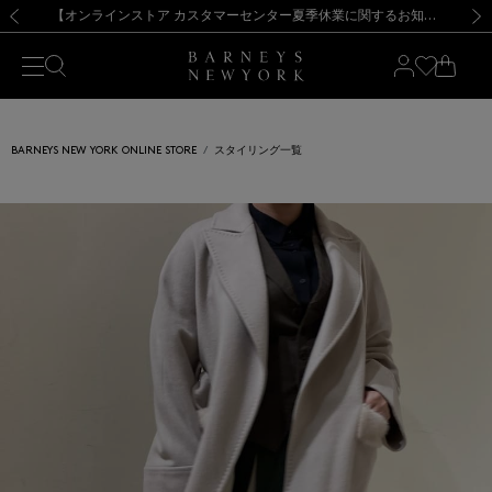
熊本県を中心とした地震の影響によるお荷物のお届けについて
【夏季休業に伴う出荷一時停止のお知らせ】(2026.8.7)
【夏季休業に伴う出荷一時停止のお知らせ】(2026.8.7)
【開催中】SUMMER SALEのご案内・ご注意事項
【オンラインストア カスタマーセンター夏季休業に関するお知らせ】（2026.8.7）
新規登録のお客様も対象！＜MY BARNEYS＞会員のお客様は11,000円（税込）以上のお買上げで常時送料無料！お買い物の際は会員登録を！
【夏季休業に伴う返品・交換承り一時停止のお知らせ】（2026.8.5）
新規登録のお客様も対象！＜MY BARNEYS＞会員のお客様は11,000円（税込）以上のお買上げで常時送料無料！お買い物の際は会員登録を！
前の画像
次の
BARNEYS NEW YORK ONLINE STORE
スタイリング一覧