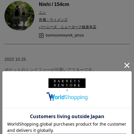
Nishi / 154cm
ニシ
所属：ウィメンズ
バーニーズ ニューヨーク銀座本店
barneysnewyork_ginza
2022.10.25
ポケットのミンクファーが可愛いアウターです。
オーバーサイズなのでふわっと羽織れます。
普段アウターはサイズ38を着用してますが、このアウターはサイ
ズ36でも問題なく着用できました。
154センチの身長だと足首上の長さになります。
足元まで暖かいアウターは防寒性もあり、これからの時期にぜひ
着用いただきたいアイテムです。