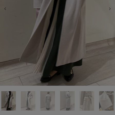
前の画像
次