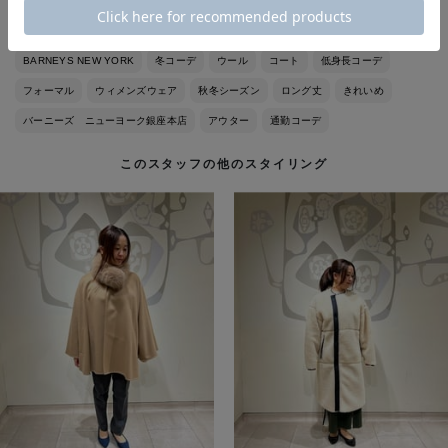
BARNEYS NEW YORK
冬コーデ
ウール
コート
低身長コーデ
フォーマル
ウィメンズウェア
秋冬シーズン
ロング丈
きれいめ
バーニーズ ニューヨーク銀座本店
アウター
通勤コーデ
このスタッフの他のスタイリング