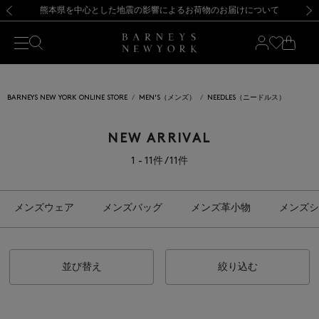
熊本県を中心とした地震の影響によるお荷物のお届けについて
【開催中】SUMMER SALEのご案内・ご注意事項
新規登録のお客様も対象！＜MY BARNEYS＞会員のお客様は11,000円（税込）以上のお買上げで常時送料無料！お買い物の際は会員登録を！
【夏季休業に伴う返品・交換承り一時停止のお知らせ】（2026.8.5）
新規登録のお客様も対象！＜MY BARNEYS＞会員のお客様は11,000円（税込）以上のお買上げで常時送料無料！お買い物の際は会員登録を！
【夏季休業に伴う返品・交換承り一時停止のお知らせ】（2026.8.5）
前の画像
次の
BARNEYS NEW YORK ONLINE STORE
MEN'S（メンズ）
NEEDLES（ニードルス）
NEW ARRIVAL
1 - 11件 / 11件
メンズウェア
メンズバッグ
メンズ革小物
メンズシ
並び替え
絞り込む