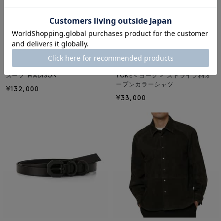
NEW
NEW
BARNEYS NEW YORK
YOKE
スーツ"MADISON"
YOKE＜ヨーク＞ ストライプ柄オ
ープンカラーシャツ
¥132,000
¥33,000