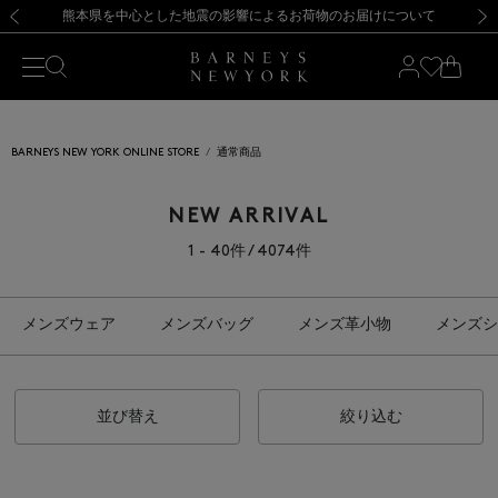
熊本県を中心とした地震の影響によるお荷物のお届けについて
【開催中】SUMMER SALEのご案内・ご注意事項
新規登録のお客様も対象！＜MY BARNEYS＞会員のお客様は11,000円（税込）以上のお買上げで常時送料無料！お買い物の際は会員登録を！
【夏季休業に伴う返品・交換承り一時停止のお知らせ】（2026.8.5）
新規登録のお客様も対象！＜MY BARNEYS＞会員のお客様は11,000円（税込）以上のお買上げで常時送料無料！お買い物の際は会員登録を！
【夏季休業に伴う返品・交換承り一時停止のお知らせ】（2026.8.5）
前の画像
次の
BARNEYS NEW YORK ONLINE STORE
通常商品
NEW ARRIVAL
1 - 40件 / 4074件
メンズウェア
メンズバッグ
メンズ革小物
メンズシ
並び替え
絞り込む