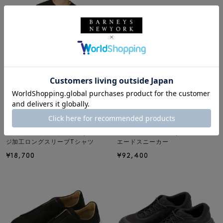
NEW
NEW
ANCELLM
HENDERSON
ANCELLM＜アンセルム＞ ダメー
HENDERSON＜ヘンダーソン＞ ス
ジ加工ロングスリーブTシャツ
エードスニーカー
¥18,700
¥92,400