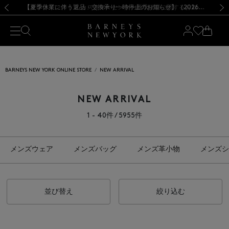
熊本県を中心とした地震の影響によるお荷物のお届けについて
【夏季休業に伴う出荷一時停止のお知らせ】(2026.8.7)
【夏季休業に伴う出荷一時停止のお知らせ】(2026.8.7)
【開催中】SUMMER SALEのご案内・ご注意事項
【オンラインストア カスタマーセンター夏季休業に関するお知らせ】（2026.8.7）
新規登録のお客様も対象！＜MY BARNEYS＞会員のお客様は11,000円（税込）以上のお買上げで常時送料無料！お買い物の際は会員登録を！
【夏季休業に伴う返品・交換承り一時停止のお知らせ】（2026.8.5）
新規登録のお客様も対象！＜MY BARNEYS＞会員のお客様は11,000円（税込）以上のお買上げで常時送料無料！お買い物の際は会員登録を！
前の画像
次の
BARNEYS NEW YORK ONLINE STORE
NEW ARRIVAL
NEW ARRIVAL
1 - 40件 / 5955件
メンズウェア
メンズバッグ
メンズ革小物
メンズシ
並び替え
絞り込む