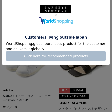
ON ＜オン＞ スニーカー "Cloudt
MM6 MAISON MARGIELA＜エム
ilt"
エム6 メゾン マルジェラ＞ ×SAL
OMON＜サロモン＞ コラボレート
¥24,200
スニーカー"XT-4 Mule"
¥73,700
adidas
SALE
返品不可
ADIDAS＜アディダス＞ スニーカ
ギフトラッピング不可
ー"STAN SMITH"
BARNEYS NEW YORK
¥17,600
ストラップ付きツイストデザイン