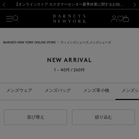
熊本県を中心とした地震の影響によるお荷物のお届けについて
【夏季休業に伴う出荷一時停止のお知らせ】(2026.8.7)
【夏季休業に伴う出荷一時停止のお知らせ】(2026.8.7)
【開催中】SUMMER SALEのご案内・ご注意事項
【オンラインストア カスタマーセンター夏季休業に関するお知らせ】（2026.8.7）
新規登録のお客様も対象！＜MY BARNEYS＞会員のお客様は11,000円（税込）以上のお買上げで常時送料無料！お買い物の際は会員登録を！
【夏季休業に伴う返品・交換承り一時停止のお知らせ】（2026.8.5）
新規登録のお客様も対象！＜MY BARNEYS＞会員のお客様は11,000円（税込）以上のお買上げで常時送料無料！お買い物の際は会員登録を！
前の画像
次の
BARNEYS NEW YORK ONLINE STORE
ウィメンズシューズ,メンズシューズ
NEW ARRIVAL
1 - 40件 / 260件
メンズウェア
メンズバッグ
メンズ革小物
メンズシ
並び替え
絞り込む