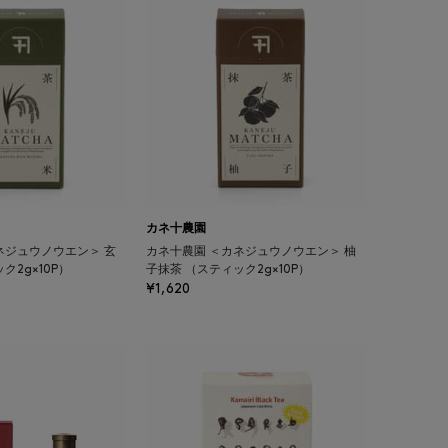
カネ十農園
ネジュウノウエン＞ 玄
カネ十農園 ＜カネジュウノウエン＞ 柚
ク2g×10P）
子抹茶 （スティック2g×10P）
¥1,620