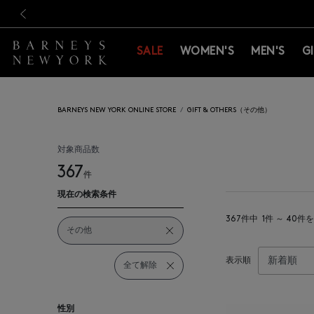
新規登録のお客様も対象！＜M
新規登録のお客様も対象！＜M
前の画像
SALE
WOMEN'S
MEN'S
G
BARNEYS NEW YORK ONLINE STORE
GIFT & OTHERS（その他）
対象商品数
367
件
現在の検索条件
367件中
1件 ～ 40件
その他
表示順
全て解除
性別