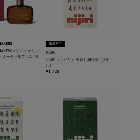
MAKERS
返品不可
L MAKERS＜リンク オリジ
NIJIRI
 オードパルファム “N
NIJIRI ＜ニジリ＞ 釜炒り和紅茶（水出
し）
¥1,728