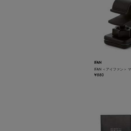
ATELIER EDITION
ATHENA NEW YORK
ATHLETICS FTWR
ATTO VANNUCCI
FIRENZE
IFAN
IFAN ＜アイファン＞
AURALEE
¥880
AUTRY
BAGUTTA
BAKUNE