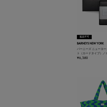
BALENCIAGA
BARBA
BARNEYS NEW YORK
返品不可
BARNEYS NEW YORK
BARNEYS NEWYORK
バーニーズ ニューヨー
BEAUTY
ト（カードタイプ）／
¥6,380
BASERANGE
BE.ABLE
BEAUTY:BEAST
BEGG X CO