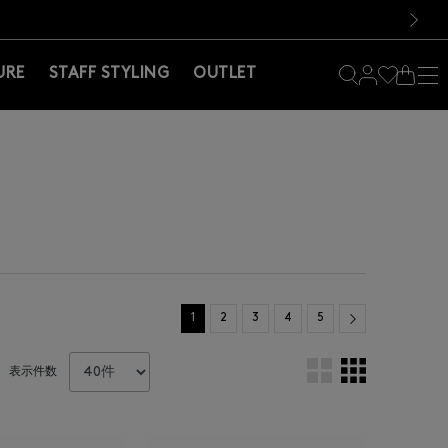
料！お買い物の際は会員登録を！
料！お買い物の際は会員登録を！
）
次の画像
URE
STAFF STYLING
OUTLET
Next
1
2
3
4
5
表示件数