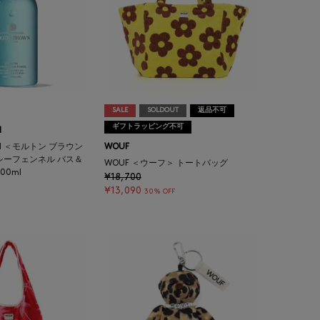
SALE
SOLDOUT
返品不可
ギフトラッピング不可
N
WN ＜モルトン ブラウン
WOUF
シーフェンネル バス＆
WOUF ＜ウーフ＞ トートバッグ
00ml
¥18,700
¥13,090
30% OFF