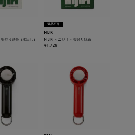
返品不可
NIJIRI
ジリ＞ 釜炒り緑茶（水出し）
NIJIRI ＜ニジリ＞ 釜炒り緑茶
¥1,728