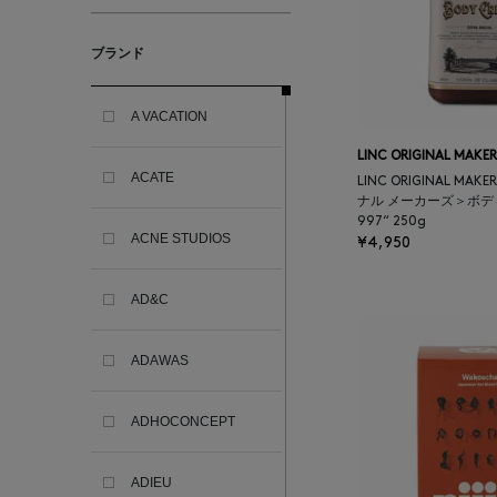
ブランド
A VACATION
LINC ORIGINAL MAKER
ACATE
LINC ORIGINAL MA
ナル メーカーズ＞ボディ
997“ 250g
ACNE STUDIOS
¥4,950
AD&C
ADAWAS
ADHOCONCEPT
ADIEU