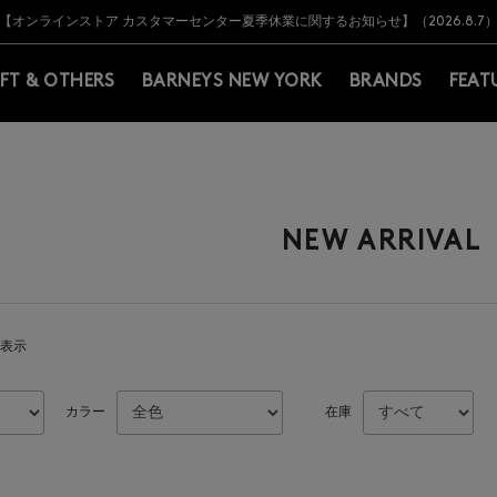
Y BARNEYS＞会員のお客様は11,000円（税込）以上のお買上げで常時送料無
Y BARNEYS＞会員のお客様は11,000円（税込）以上のお買上げで常時送料無
【オンラインストア カスタマーセンター夏季休業に関するお知らせ】（2026.8.7
【夏季休業に伴う返品・交換承り一時停止のお知らせ】（2026.8.5）
熊本県を中心とした地震の影響によるお荷物のお届けについて
【夏季休業に伴う出荷一時停止のお知らせ】(2026.8.7)
【夏季休業に伴う出荷一時停止のお知らせ】(2026.8.7)
【開催中】SUMMER SALEのご案内・ご注意事項
IFT & OTHERS
BARNEYS NEW YORK
BRANDS
FEAT
NEW ARRIVAL
を表示
カラー
在庫