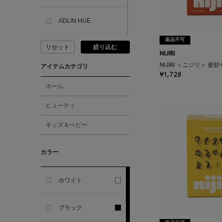
ADLIN HUE
返品不可
リセット
絞り込む
ADVISORY BOARD
NIJIRI
CRYSTALS
NIJIRI ＜ニジリ＞ 釜
アイテムカテゴリ
¥1,728
AESOP
ホーム
ビューティ
AETA
キッズ＆ベビー
AKIKO OGAWA.
カラー
ALBERT THURSTON
ホワイト
ALESSANDRO
GHERARDI
ブラック