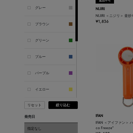
返品不可
ALL THE WAYS TO SAY
グレー
NIJIRI
NIJIRI ＜ニジリ＞ 
ALPO
¥1,836
ブラウン
ALTEA
グリーン
AMIRI
ブルー
AMOMENTO
パープル
ANCELLM
イエロー
ANCIENT GREEK
リセット
絞り込む
ピンク
SANDAL
IFAN
発売日
レッド
IFAN ＜アイファン＞ 
ANDERSONS
co Freeze"
指定なし