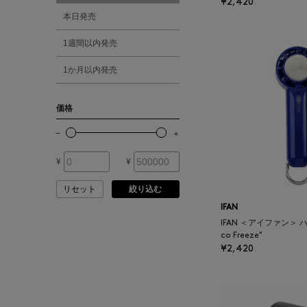
¥2,420
オレンジ
本日発売
ANTIPAST
1週間以内発売
シルバー
ANYA HINDMARCH
1か月以内発売
ゴールド
ARCS LONDON
価格
その他
ARIANNA
¥
¥
ARIZONA LOVE
リセット
絞り込む
ARMA
IFAN
IFAN ＜アイファン＞ 
co Freeze"
ASAUCE MELER
¥2,420
ATELIER AMBOISE