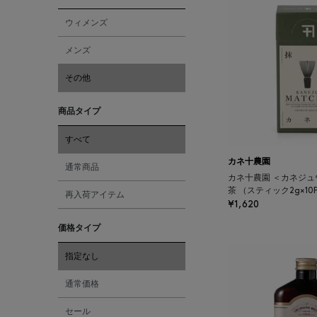
ウィメンズ
メンズ
その他
商品タイプ
すべて
カネ十農園
通常商品
カネ十農園 ＜カネジュ
茶 （スティック2g×10
再入荷アイテム
¥1,620
価格タイプ
指定なし
通常価格
セール