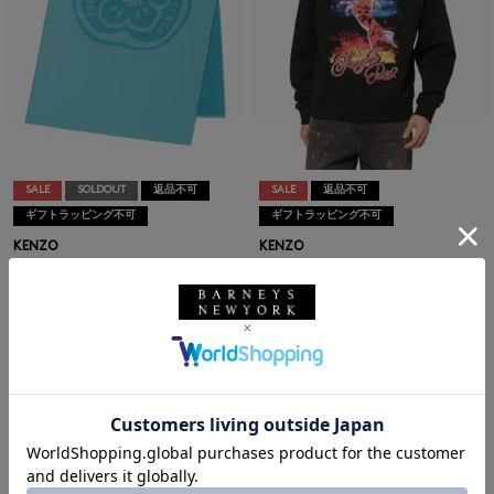
SALE
SOLDOUT
返品不可
SALE
返品不可
ギフトラッピング不可
ギフトラッピング不可
KENZO
KENZO
KENZO＜ケンゾー＞ ビーチタオ
KENZO＜ケンゾー＞ グラフィッ
ル（90cm×160cm）
クスウェットプルオーバー
¥20,900
¥52,800
¥14,630
¥36,960
30% OFF
30% OFF