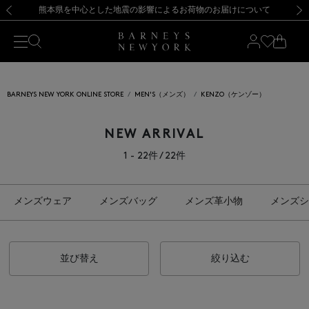
熊本県を中心とした地震の影響によるお荷物のお届けについて
【開催中】SUMMER SALEのご案内・ご注意事項
新規登録のお客様も対象！＜MY BARNEYS＞会員のお客様は11,000円（税込）以上のお買上げで常時送料無料！お買い物の際は会員登録を！
【夏季休業に伴う返品・交換承り一時停止のお知らせ】（2026.8.5）
新規登録のお客様も対象！＜MY BARNEYS＞会員のお客様は11,000円（税込）以上のお買上げで常時送料無料！お買い物の際は会員登録を！
【夏季休業に伴う返品・交換承り一時停止のお知らせ】（2026.8.5）
前の画像
次の
BARNEYS NEW YORK ONLINE STORE
MEN'S（メンズ）
KENZO（ケンゾー）
NEW ARRIVAL
1 - 22件 / 22件
メンズウェア
メンズバッグ
メンズ革小物
メンズシ
並び替え
絞り込む