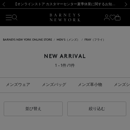
熊本県を中心とした地震の影響によるお荷物のお届けについて
【夏季休業に伴う出荷一時停止のお知らせ】(2026.8.7)
【夏季休業に伴う出荷一時停止のお知らせ】(2026.8.7)
【開催中】SUMMER SALEのご案内・ご注意事項
【オンラインストア カスタマーセンター夏季休業に関するお知らせ】（2026.8.7）
新規登録のお客様も対象！＜MY BARNEYS＞会員のお客様は11,000円（税込）以上のお買上げで常時送料無料！お買い物の際は会員登録を！
【夏季休業に伴う返品・交換承り一時停止のお知らせ】（2026.8.5）
新規登録のお客様も対象！＜MY BARNEYS＞会員のお客様は11,000円（税込）以上のお買上げで常時送料無料！お買い物の際は会員登録を！
前の画像
次の
BARNEYS NEW YORK ONLINE STORE
MEN'S（メンズ）
FRAY（フライ）
NEW ARRIVAL
1 - 1件 / 1件
メンズウェア
メンズバッグ
メンズ革小物
メンズシ
並び替え
絞り込む