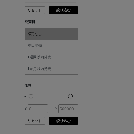
ANCIENT GREEK
SANDAL
リセット
絞り込む
ピンク
発売日
ANDERSONS
レッド
指定なし
ANTIPAST
オレンジ
本日発売
ANYA HINDMARCH
1週間以内発売
シルバー
1か月以内発売
ARCS LONDON
ゴールド
価格
ARIANNA
その他
ARIZONA LOVE
¥
¥
リセット
絞り込む
ARMA