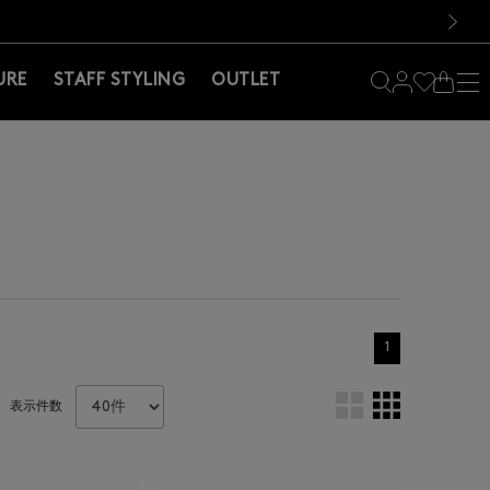
料！お買い物の際は会員登録を！
料！お買い物の際は会員登録を！
次の画像
URE
STAFF STYLING
OUTLET
1
表示件数