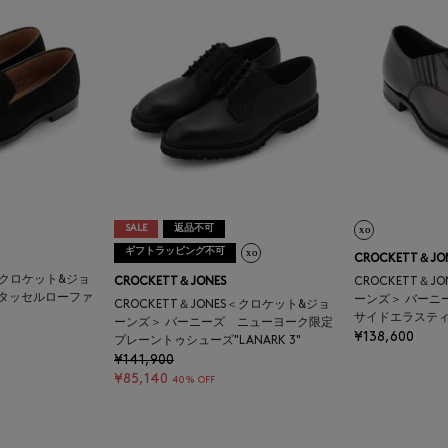
SALE
返品不可
ギフトラッピング不可
CROCKETT＆JO
S＜クロケット&ジョ
CROCKETT＆JONES
CROCKETT＆J
材タッセルローファ
ーンズ＞ バーニ
CROCKETT＆JONES＜クロケット&ジョ
サイドエラステ
ーンズ＞ バーニーズ ニューヨーク限定
¥138,600
プレーントゥシューズ"LANARK 3"
¥141,900
¥85,140
40% OFF