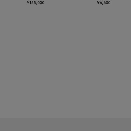
¥165,000
¥6,600
BAGUTTA
BAKUNE
BALENCIAGA
BARBA
BARNEYS NEW YORK
BARNEYS NEWYORK
BEAUTY
BASERANGE
BE.ABLE