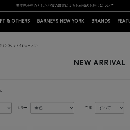
Y BARNEYS＞会員のお客様は11,000円（税込）以上のお買上げで常時送料無
Y BARNEYS＞会員のお客様は11,000円（税込）以上のお買上げで常時送料無
【夏季休業に伴う返品・交換承り一時停止のお知らせ】（2026.8.5）
【夏季休業に伴う返品・交換承り一時停止のお知らせ】（2026.8.5）
熊本県を中心とした地震の影響によるお荷物のお届けについて
【開催中】SUMMER SALEのご案内・ご注意事項
IFT & OTHERS
BARNEYS NEW YORK
BRANDS
FEAT
ONES（クロケット＆ジョーンズ）
NEW ARRIVAL
示
カラー
在庫