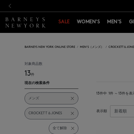
新規登録のお客様も対象！＜M
新規登録のお客様も対象！＜M
前の画像
SALE
WOMEN'S
MEN'S
G
BARNEYS NEW YORK ONLINE STORE
MEN'S（メンズ）
CROCKETT＆J
対象商品数
13
件
現在の検索条件
13件中
1件 ～ 13件を表
メンズ
表示順
CROCKETT＆JONES
全て解除