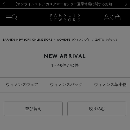
熊本県を中心とした地震の影響によるお荷物のお届けについて
【夏季休業に伴う出荷一時停止のお知らせ】(2026.8.7)
【夏季休業に伴う出荷一時停止のお知らせ】(2026.8.7)
【開催中】SUMMER SALEのご案内・ご注意事項
【オンラインストア カスタマーセンター夏季休業に関するお知らせ】（2026.8.7）
新規登録のお客様も対象！＜MY BARNEYS＞会員のお客様は11,000円（税込）以上のお買上げで常時送料無料！お買い物の際は会員登録を！
【夏季休業に伴う返品・交換承り一時停止のお知らせ】（2026.8.5）
新規登録のお客様も対象！＜MY BARNEYS＞会員のお客様は11,000円（税込）以上のお買上げで常時送料無料！お買い物の際は会員登録を！
前の画像
次の
BARNEYS NEW YORK ONLINE STORE
WOMEN'S（ウィメンズ）
ZATTU（ザッツ）
NEW ARRIVAL
1 - 40件 / 43件
ウィメンズウェア
ウィメンズバッグ
ウィメンズ革小物
並び替え
絞り込む