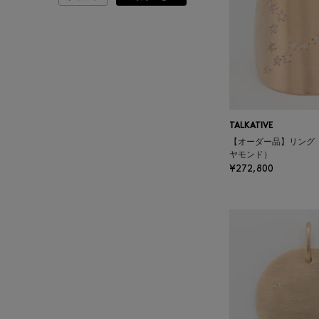
ATELIER AMBOISE
ATELIER EDITION
ATHENA NEW YORK
ATHLETICS FTWR
TALKATIVE
【オーダー品】リング 
ヤモンド）
ATTO VANNUCCI
¥272,800
FIRENZE
AURALEE
AUTRY
BAGUTTA