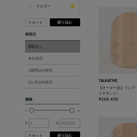
ANDERSONS
イエロー
リセット
絞り込む
ANTIPAST
ピンク
発売日
ANYA HINDMARCH
レッド
指定なし
ARCS LONDON
オレンジ
本日発売
1週間以内発売
ARIANNA
シルバー
TALKATIVE
1か月以内発売
【オーダー品】リング 
ARIZONA LOVE
ゴールド
イヤモンド）
¥268,400
価格
ARMA
その他
¥
¥
ASAUCE MELER
リセット
絞り込む