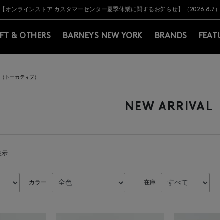
Y BARNEYS＞会員のお客様は11,000円（税込）以上のお買上げで常時送料無
Y BARNEYS＞会員のお客様は11,000円（税込）以上のお買上げで常時送料無
【オンラインストア カスタマーセンター夏季休業に関するお知らせ】（2026.8.7
【夏季休業に伴う返品・交換承り一時停止のお知らせ】（2026.8.5）
熊本県を中心とした地震の影響によるお荷物のお届けについて
【夏季休業に伴う出荷一時停止のお知らせ】(2026.8.7)
【夏季休業に伴う出荷一時停止のお知らせ】(2026.8.7)
【開催中】SUMMER SALEのご案内・ご注意事項
IFT & OTHERS
BARNEYS NEW YORK
BRANDS
FEAT
IVE（トーカティブ）
NEW ARRIVAL
表示
カラー
在庫