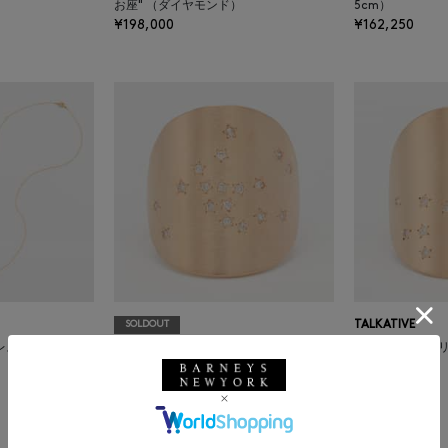
お座" （ダイヤモンド）
5cm）
¥198,000
¥162,250
SOLDOUT
TALKATIVE
スチェーン （6
【オーダー品】リ
TALKATIVE
イヤモンド）
【オーダー品】リング “おうし座" （ダ
¥268,400
イヤモンド）
¥272,800