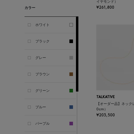
イヤモンド）
GHERARDI
¥261,800
カラー
ALL THE WAYS TO SAY
ホワイト
ALPO
ブラック
ALTEA
グレー
AMIRI
ブラウン
AMOMENTO
グリーン
TALKATIVE
ANCELLM
【オーダー品】ネックレ
ブルー
0cm）
¥203,500
ANCIENT GREEK
SANDAL
パープル