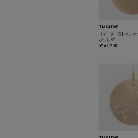
BAKUNE
BALENCIAGA
TALKATIVE
【オーダー品】ペンダ
ひつじ座"
BARBA
¥167,200
BARNEYS NEW YORK
BARNEYS NEWYORK
BEAUTY
BASERANGE
BE.ABLE
BEAUTY:BEAST