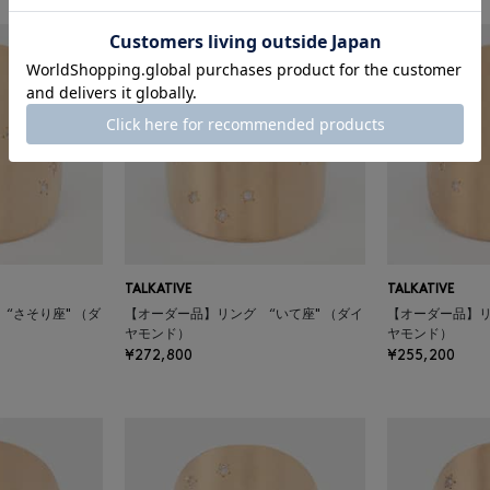
TALKATIVE
TALKATIVE
“さそり座" （ダ
【オーダー品】リング “いて座" （ダイ
【オーダー品】リ
ヤモンド）
ヤモンド）
¥272,800
¥255,200