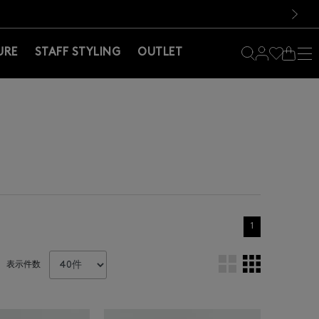
料！お買い物の際は会員登録を！
料！お買い物の際は会員登録を！
）
次の画像
URE
STAFF STYLING
OUTLET
1
表示件数