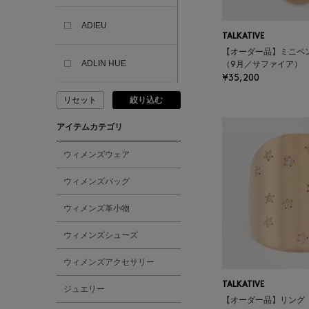
ADIEU
TALKATIVE
【オーダー品】ミニペ
ADLIN HUE
（9月／サファイア）
¥35,200
リセット
絞り込む
ADVISORY BOARD
CRYSTALS
アイテムカテゴリ
AESOP
ウィメンズウェア
ウィメンズバッグ
AETA
ウィメンズ革小物
AKIKO OGAWA.
ウィメンズシューズ
ウィメンズアクセサリー
ALBERT THURSTON
TALKATIVE
ジュエリー
【オーダー品】リング 
ALESSANDRO