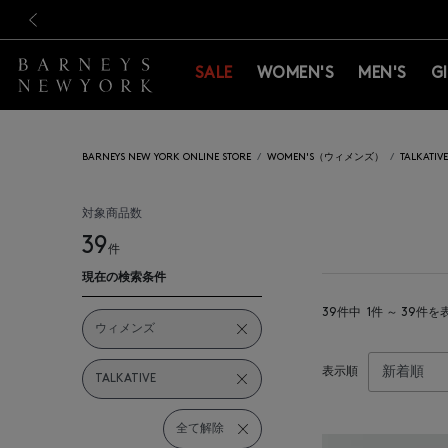
新規登録のお客様も対象！＜M
新規登録のお客様も対象！＜M
前の画像
SALE
WOMEN'S
MEN'S
G
BARNEYS NEW YORK ONLINE STORE
WOMEN'S（ウィメンズ）
TALKAT
対象商品数
39
件
現在の検索条件
39件中
1件 ～ 39件を
ウィメンズ
表示順
TALKATIVE
全て解除