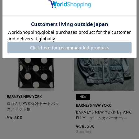
BARNEYS NEW YORK
¥47,300
BARNEYS NEW YORK by ANC
4
colors
ELLM ホースレザーブルゾン
¥165,000
BARNEYS NEW YORK
NEW
ロゴ入りPVC保冷トートバッ
BARNEYS NEW YORK
グ／ドット柄
BARNEYS NEW YORK by ANC
¥6,600
ELLM デニムカバーオール
¥58,300
2
colors