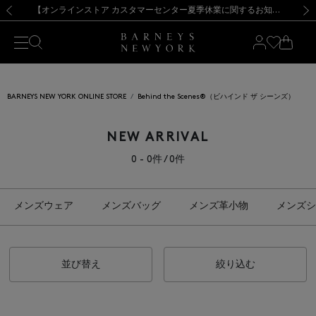
熊本県を中心とした地震の影響によるお荷物のお届けについて
【夏季休業に伴う出荷一時停止のお知らせ】(2026.8.7)
【夏季休業に伴う出荷一時停止のお知らせ】(2026.8.7)
【開催中】SUMMER SALEのご案内・ご注意事項
【オンラインストア カスタマーセンター夏季休業に関するお知らせ】（2026.8.7）
新規登録のお客様も対象！＜MY BARNEYS＞会員のお客様は11,000円（税込）以上のお買上げで常時送料無料！お買い物の際は会員登録を！
【夏季休業に伴う返品・交換承り一時停止のお知らせ】（2026.8.5）
新規登録のお客様も対象！＜MY BARNEYS＞会員のお客様は11,000円（税込）以上のお買上げで常時送料無料！お買い物の際は会員登録を！
前の画像
次の
BARNEYS NEW YORK ONLINE STORE
Behind the Scenes®（ビハインド ザ シーンズ）
NEW ARRIVAL
0 - 0件 / 0件
メンズウェア
メンズバッグ
メンズ革小物
メンズシ
並び替え
絞り込む