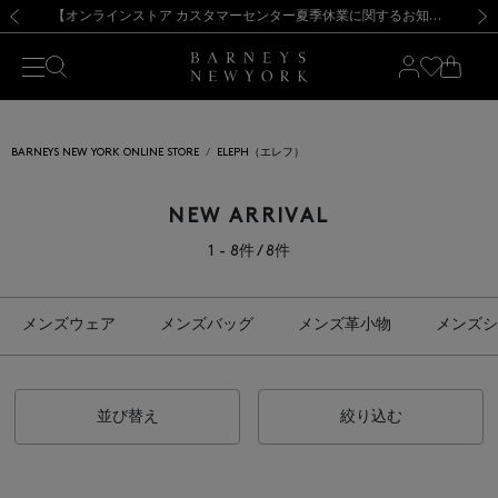
熊本県を中心とした地震の影響によるお荷物のお届けについて
【夏季休業に伴う出荷一時停止のお知らせ】(2026.8.7)
【夏季休業に伴う出荷一時停止のお知らせ】(2026.8.7)
【開催中】SUMMER SALEのご案内・ご注意事項
【オンラインストア カスタマーセンター夏季休業に関するお知らせ】（2026.8.7）
新規登録のお客様も対象！＜MY BARNEYS＞会員のお客様は11,000円（税込）以上のお買上げで常時送料無料！お買い物の際は会員登録を！
【夏季休業に伴う返品・交換承り一時停止のお知らせ】（2026.8.5）
新規登録のお客様も対象！＜MY BARNEYS＞会員のお客様は11,000円（税込）以上のお買上げで常時送料無料！お買い物の際は会員登録を！
前の画像
次の
BARNEYS NEW YORK ONLINE STORE
ELEPH（エレフ）
NEW ARRIVAL
1 - 8件 / 8件
メンズウェア
メンズバッグ
メンズ革小物
メンズシ
並び替え
絞り込む