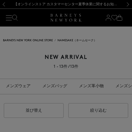
熊本県を中心とした地震の影響によるお荷物のお届けについて
【夏季休業に伴う出荷一時停止のお知らせ】(2026.8.7)
【夏季休業に伴う出荷一時停止のお知らせ】(2026.8.7)
【開催中】SUMMER SALEのご案内・ご注意事項
【オンラインストア カスタマーセンター夏季休業に関するお知らせ】（2026.8.7）
新規登録のお客様も対象！＜MY BARNEYS＞会員のお客様は11,000円（税込）以上のお買上げで常時送料無料！お買い物の際は会員登録を！
【夏季休業に伴う返品・交換承り一時停止のお知らせ】（2026.8.5）
新規登録のお客様も対象！＜MY BARNEYS＞会員のお客様は11,000円（税込）以上のお買上げで常時送料無料！お買い物の際は会員登録を！
前の画像
次の
BARNEYS NEW YORK ONLINE STORE
NAMESAKE（ネームセーク）
NEW ARRIVAL
1 - 13件 / 13件
メンズウェア
メンズバッグ
メンズ革小物
メンズシ
並び替え
絞り込む