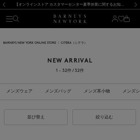
熊本県を中心とした地震の影響によるお荷物のお届けについて
【夏季休業に伴う出荷一時停止のお知らせ】(2026.8.7)
【夏季休業に伴う出荷一時停止のお知らせ】(2026.8.7)
【開催中】SUMMER SALEのご案内・ご注意事項
【オンラインストア カスタマーセンター夏季休業に関するお知らせ】（2026.8.7）
新規登録のお客様も対象！＜MY BARNEYS＞会員のお客様は11,000円（税込）以上のお買上げで常時送料無料！お買い物の際は会員登録を！
【夏季休業に伴う返品・交換承り一時停止のお知らせ】（2026.8.5）
新規登録のお客様も対象！＜MY BARNEYS＞会員のお客様は11,000円（税込）以上のお買上げで常時送料無料！お買い物の際は会員登録を！
前の画像
次の
BARNEYS NEW YORK ONLINE STORE
CITERA（シテラ）
NEW ARRIVAL
1 - 32件 / 32件
メンズウェア
メンズバッグ
メンズ革小物
メンズシ
並び替え
絞り込む