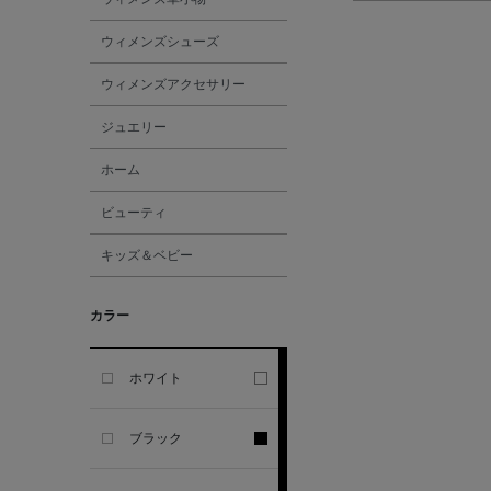
GHERARDI
ウィメンズシューズ
ALL THE WAYS TO SAY
ウィメンズアクセサリー
ジュエリー
ALPO
ホーム
ALTEA
ビューティ
キッズ＆ベビー
AMIRI
カラー
AMOMENTO
ANCELLM
ホワイト
ANCIENT GREEK
ブラック
SANDAL