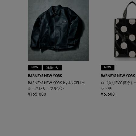
BAKUNE
BALENCIAGA
BARBA
BARNEYS NEW YORK
NEW
返品不可
NEW
BARNEYS NEWYORK
BARNEYS NEW YORK
BARNEYS NEW YORK
BEAUTY
BARNEYS NEW YORK by ANCELLM
ロゴ入りPVC保冷ト
ホースレザーブルゾン
ット柄
¥165,000
¥6,600
BASERANGE
BE.ABLE
BEAUTY:BEAST