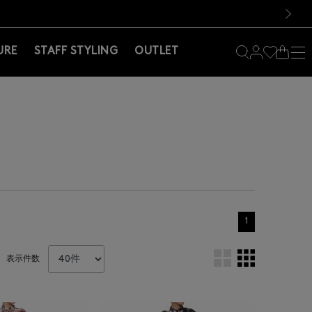
料！お買い物の際は会員登録を！
料！お買い物の際は会員登録を！
次の画像
URE
STAFF STYLING
OUTLET
1
表示件数