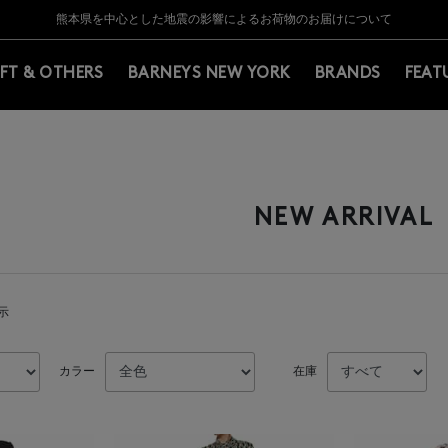
Y BARNEYS＞会員のお客様は11,000円（税込）以上のお買上げで常時送料無
Y BARNEYS＞会員のお客様は11,000円（税込）以上のお買上げで常時送料無
【夏季休業に伴う返品・交換承り一時停止のお知らせ】（2026.8.5）
【夏季休業に伴う返品・交換承り一時停止のお知らせ】（2026.8.5）
熊本県を中心とした地震の影響によるお荷物のお届けについて
【開催中】SUMMER SALEのご案内・ご注意事項
IFT & OTHERS
BARNEYS NEW YORK
BRANDS
FEAT
NEW ARRIVAL
表示
カラー
在庫