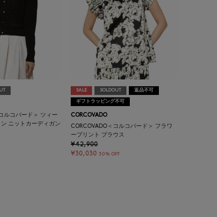
UT
SALE
SOLDOUT
返品不可
ギフトラッピング不可
 ＜コルコバード＞ ツィー
CORCOVADO
ン ニットカーディガン
CORCOVADO＜コルコバード＞ フラワ
ープリント ブラウス
¥42,900
¥30,030
30% OFF