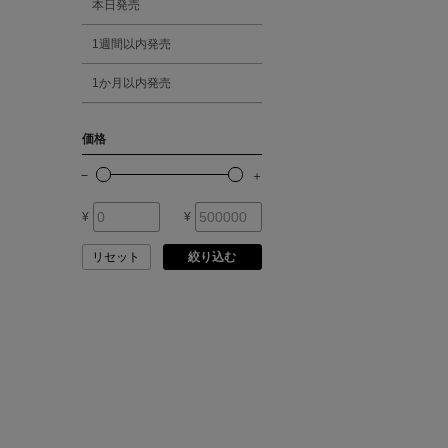
本日発売
ATELIER AMBOISE
1週間以内発売
シルバー
ATELIER EDITION
1か月以内発売
ゴールド
ATHENA NEW YORK
価格
その他
ATHLETICS FTWR
¥
¥
ATTO VANNUCCI
FIRENZE
リセット
絞り込む
AURALEE
AUTRY
BAGUTTA