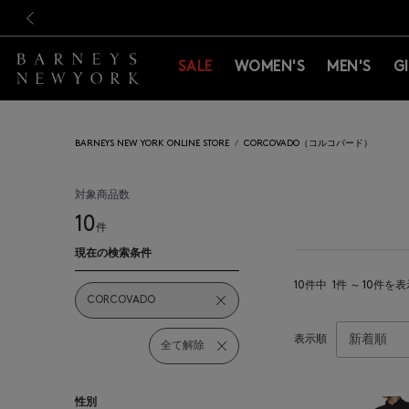
新規登録のお客様も対象！＜M
新規登録のお客様も対象！＜M
前の画像
SALE
WOMEN'S
MEN'S
G
BARNEYS NEW YORK ONLINE STORE
CORCOVADO（コルコバード）
対象商品数
10
件
現在の検索条件
10件中
1件 ～ 10件を
CORCOVADO
表示順
全て解除
性別