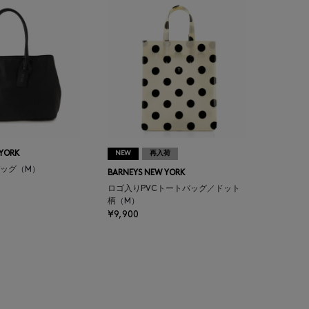
 YORK
NEW
再入荷
ッグ（M）
BARNEYS NEW YORK
ロゴ入りPVCトートバッグ／ドット
柄（M）
¥9,900