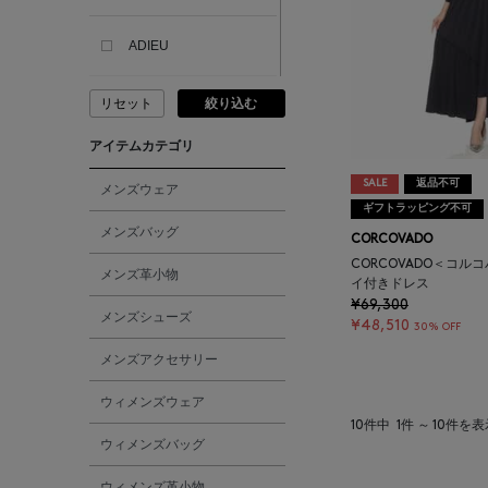
ADIEU
リセット
絞り込む
ADLIN HUE
アイテムカテゴリ
ADVISORY BOARD
SALE
返品不可
CRYSTALS
メンズウェア
ギフトラッピング不可
メンズバッグ
CORCOVADO
AESOP
CORCOVADO＜コル
メンズ革小物
イ付きドレス
¥69,300
AETA
メンズシューズ
¥48,510
30% OFF
メンズアクセサリー
AKIKO OGAWA.
ウィメンズウェア
ALBERT THURSTON
10件中
1件 ～ 10件を
ウィメンズバッグ
ALESSANDRO
ウィメンズ革小物