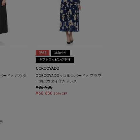
SALE
返品不可
ギフトラッピング不可
CORCOVADO
コバード＞ ボウタ
CORCOVADO＜コルコバード＞ フラワ
ー柄ボウタイ付きドレス
¥86,900
¥60,830
30% OFF
表示