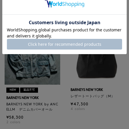
BARNEYS NEW YORK
BARNEYS NEW YORK
BARNEYS NEW YORK by ANC
ロゴ入りPVC保冷トートバッ
ELLM ホースレザーブルゾン
グ／ドット柄
¥165,000
¥6,600
BARNEYS NEW YORK
NEW
返品不可
レザートートバッグ（M）
BARNEYS NEW YORK
¥47,300
BARNEYS NEW YORK by ANC
4
colors
ELLM デニムカバーオール
¥58,300
2
colors