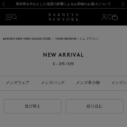
熊本県を中心とした地震の影響によるお荷物のお届けについて
【開催中】SUMMER SALEのご案内・ご注意事項
新規登録のお客様も対象！＜MY BARNEYS＞会員のお客様は11,000円（税込）以上のお買上げで常時送料無料！お買い物の際は会員登録を！
【夏季休業に伴う返品・交換承り一時停止のお知らせ】（2026.8.5）
新規登録のお客様も対象！＜MY BARNEYS＞会員のお客様は11,000円（税込）以上のお買上げで常時送料無料！お買い物の際は会員登録を！
【夏季休業に伴う返品・交換承り一時停止のお知らせ】（2026.8.5）
前の画像
次の
BARNEYS NEW YORK ONLINE STORE
THOM BROWNE（トム ブラウン）
NEW ARRIVAL
0 - 0件 / 0件
メンズウェア
メンズバッグ
メンズ革小物
メンズシ
並び替え
絞り込む