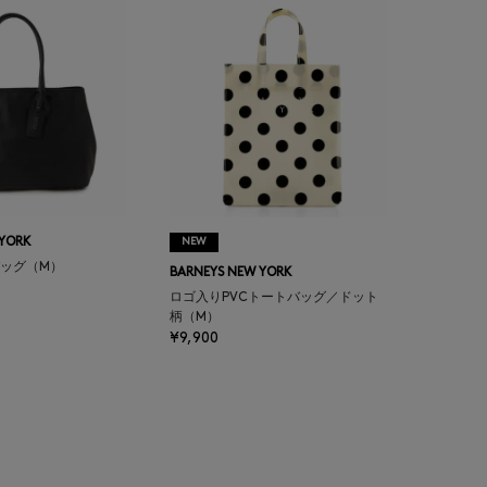
 YORK
NEW
ッグ（M）
BARNEYS NEW YORK
ロゴ入りPVCトートバッグ／ドット
柄（M）
¥9,900