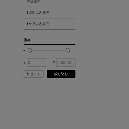
本日発売
ATELIER AMBOISE
1週間以内発売
シルバー
ATELIER EDITION
1か月以内発売
ゴールド
ATHENA NEW YORK
価格
その他
ATHLETICS FTWR
¥
¥
ATTO VANNUCCI
FIRENZE
リセット
絞り込む
AURALEE
AUTRY
BAGUTTA