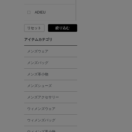
ADIEU
リセット
絞り込む
ADLIN HUE
アイテムカテゴリ
ADVISORY BOARD
CRYSTALS
メンズウェア
メンズバッグ
AESOP
メンズ革小物
AETA
メンズシューズ
メンズアクセサリー
AKIKO OGAWA.
ウィメンズウェア
ALBERT THURSTON
ウィメンズバッグ
ALESSANDRO
ウィメンズ革小物