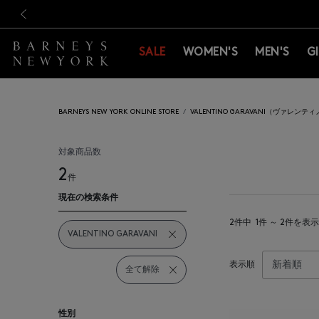
新規登録のお客様も対象！＜M
新規登録のお客様も対象！＜M
前の画像
SALE
WOMEN'S
MEN'S
G
BARNEYS NEW YORK ONLINE STORE
VALENTINO GARAVANI（ヴァレン
対象商品数
2
件
現在の検索条件
2件中
1件 ～ 2件を表示
VALENTINO GARAVANI
表示順
全て解除
性別