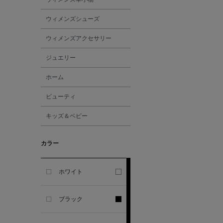
GHERARDI
ウィメンズシューズ
ALL THE WAYS TO SAY
ウィメンズアクセサリー
ジュエリー
ALPO
ホーム
ALTEA
ビューティ
キッズ＆ベビー
AMIRI
カラー
AMOMENTO
ANCELLM
ホワイト
ANCIENT GREEK
ブラック
SANDAL