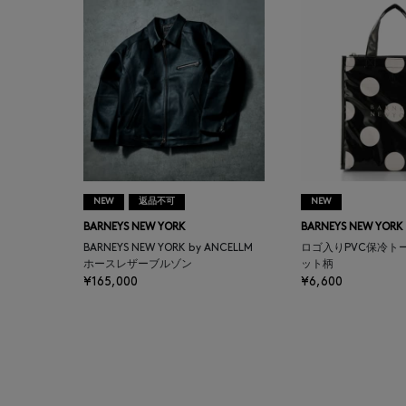
BAKUNE
BALENCIAGA
BARBA
BARNEYS NEW YORK
NEW
返品不可
NEW
BARNEYS NEWYORK
BARNEYS NEW YORK
BARNEYS NEW YORK
BEAUTY
BARNEYS NEW YORK by ANCELLM
ロゴ入りPVC保冷ト
ホースレザーブルゾン
ット柄
¥165,000
¥6,600
BASERANGE
BE.ABLE
BEAUTY:BEAST