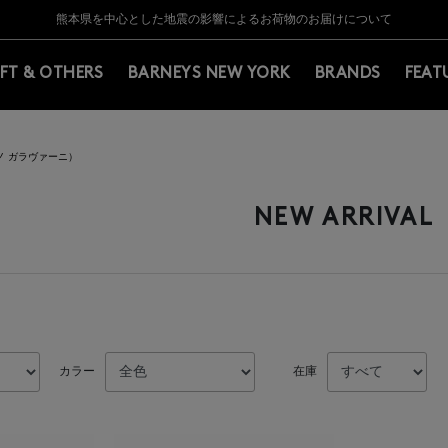
Y BARNEYS＞会員のお客様は11,000円（税込）以上のお買上げで常時送料無
Y BARNEYS＞会員のお客様は11,000円（税込）以上のお買上げで常時送料無
【夏季休業に伴う返品・交換承り一時停止のお知らせ】（2026.8.5）
【夏季休業に伴う返品・交換承り一時停止のお知らせ】（2026.8.5）
熊本県を中心とした地震の影響によるお荷物のお届けについて
【開催中】SUMMER SALEのご案内・ご注意事項
IFT & OTHERS
BARNEYS NEW YORK
BRANDS
FEAT
ティノ ガラヴァーニ）
NEW ARRIVAL
カラー
在庫