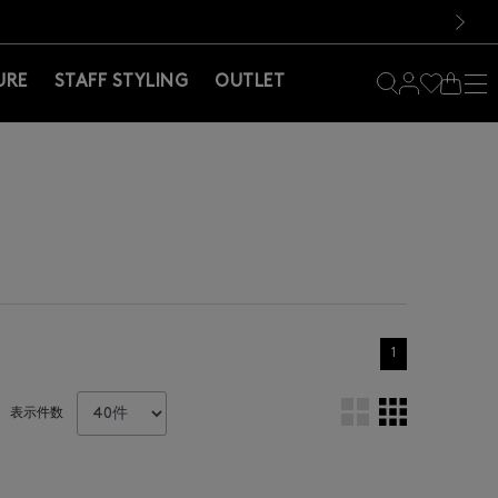
料！お買い物の際は会員登録を！
料！お買い物の際は会員登録を！
次の画像
URE
STAFF STYLING
OUTLET
1
表示件数