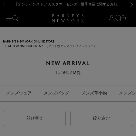
熊本県を中心とした地震の影響によるお荷物のお届けについて
【夏季休業に伴う出荷一時停止のお知らせ】(2026.8.7)
【夏季休業に伴う出荷一時停止のお知らせ】(2026.8.7)
【開催中】SUMMER SALEのご案内・ご注意事項
【オンラインストア カスタマーセンター夏季休業に関するお知らせ】（2026.8.7）
新規登録のお客様も対象！＜MY BARNEYS＞会員のお客様は11,000円（税込）以上のお買上げで常時送料無料！お買い物の際は会員登録を！
【夏季休業に伴う返品・交換承り一時停止のお知らせ】（2026.8.5）
新規登録のお客様も対象！＜MY BARNEYS＞会員のお客様は11,000円（税込）以上のお買上げで常時送料無料！お買い物の際は会員登録を！
前の画像
次の
BARNEYS NEW YORK ONLINE STORE
ATTO VANNUCCI FIRENZE（アットヴァンヌッチフィレンツェ）
NEW ARRIVAL
1 - 18件 / 18件
メンズウェア
メンズバッグ
メンズ革小物
メンズシ
並び替え
絞り込む