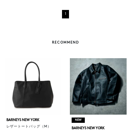
1
RECOMMEND
BARNEYS NEW YORK
NEW
レザートートバッグ（M）
BARNEYS NEW YORK