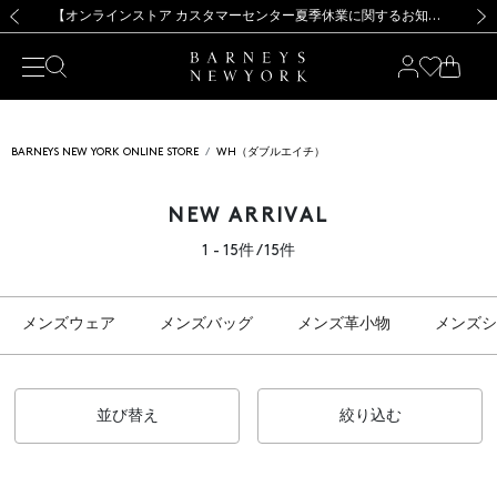
熊本県を中心とした地震の影響によるお荷物のお届けについて
【夏季休業に伴う出荷一時停止のお知らせ】(2026.8.7)
【夏季休業に伴う出荷一時停止のお知らせ】(2026.8.7)
【開催中】SUMMER SALEのご案内・ご注意事項
【オンラインストア カスタマーセンター夏季休業に関するお知らせ】（2026.8.7）
新規登録のお客様も対象！＜MY BARNEYS＞会員のお客様は11,000円（税込）以上のお買上げで常時送料無料！お買い物の際は会員登録を！
【夏季休業に伴う返品・交換承り一時停止のお知らせ】（2026.8.5）
新規登録のお客様も対象！＜MY BARNEYS＞会員のお客様は11,000円（税込）以上のお買上げで常時送料無料！お買い物の際は会員登録を！
前の画像
次の
BARNEYS NEW YORK ONLINE STORE
WH（ダブルエイチ）
NEW ARRIVAL
1 - 15件 / 15件
メンズウェア
メンズバッグ
メンズ革小物
メンズシ
並び替え
絞り込む