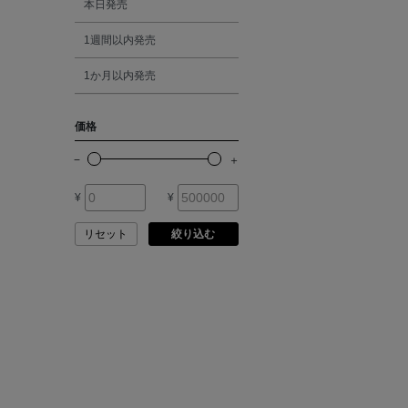
本日発売
ATELIER EDITION
1週間以内発売
シルバー
ATHENA NEW YORK
1か月以内発売
ゴールド
ATHLETICS FTWR
価格
その他
ATTO VANNUCCI
FIRENZE
¥
¥
AURALEE
リセット
絞り込む
AUTRY
BAGUTTA
BAKUNE