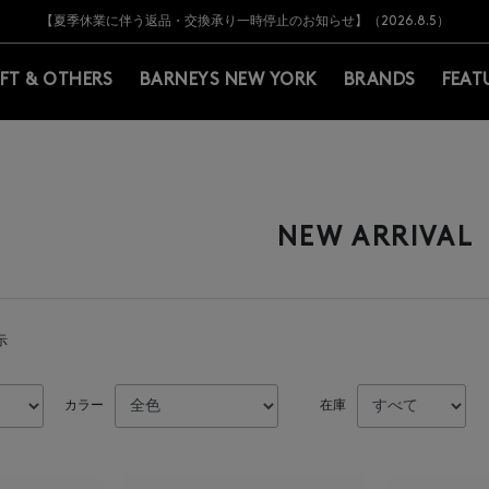
Y BARNEYS＞会員のお客様は11,000円（税込）以上のお買上げで常時送料無
Y BARNEYS＞会員のお客様は11,000円（税込）以上のお買上げで常時送料無
【オンラインストア カスタマーセンター夏季休業に関するお知らせ】（2026.8.7
【夏季休業に伴う返品・交換承り一時停止のお知らせ】（2026.8.5）
熊本県を中心とした地震の影響によるお荷物のお届けについて
【夏季休業に伴う出荷一時停止のお知らせ】(2026.8.7)
【夏季休業に伴う出荷一時停止のお知らせ】(2026.8.7)
【開催中】SUMMER SALEのご案内・ご注意事項
IFT & OTHERS
BARNEYS NEW YORK
BRANDS
FEAT
NEW ARRIVAL
示
カラー
在庫