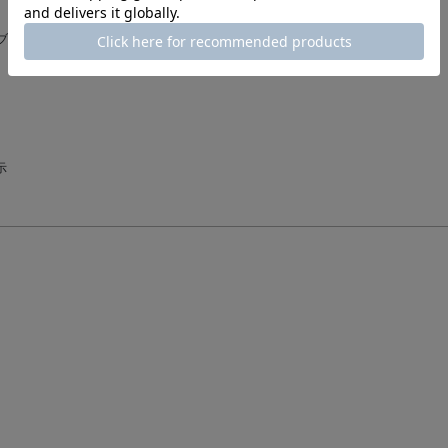
イブボールト＞ ア
示