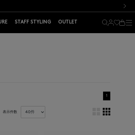
料！お買い物の際は会員登録を！
料！お買い物の際は会員登録を！
）
次の画像
URE
STAFF STYLING
OUTLET
1
表示件数