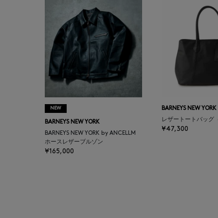
BALENCIAGA
BARBA
BARNEYS NEW YORK
BARNEYS NEWYORK
BEAUTY
NEW
BARNEYS NEW YORK
レザートートバッグ
BARNEYS NEW YORK
BASERANGE
¥47,300
BARNEYS NEW YORK by ANCELLM
ホースレザーブルゾン
¥165,000
BE.ABLE
BEAUTY:BEAST
BEGG X CO