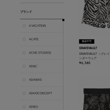
ブランド
A VACATION
ACATE
返品不可
GRAVEVAULT
ACNE STUDIOS
GRAVEVAULT ＜グ
ンダーウェア
¥6,380
AD&C
ADAWAS
ADHOCONCEPT
ADIEU