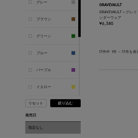
グレー
GRAVEVAULT
ANTIPAST
GRAVEVAULT＜グレ
ンダーウェア
ブラウン
¥6,380
ANYA HINDMARCH
グリーン
ARCS LONDON
17件中
1件 ～ 17件を表
ブルー
ARIANNA
パープル
ARIZONA LOVE
イエロー
ARMA
リセット
絞り込む
ピンク
ASAUCE MELER
発売日
レッド
ATELIER AMBOISE
指定なし
オレンジ