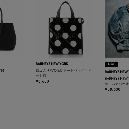
BARNEYS NEW YORK
NEW
（M）
ロゴ入りPVC保冷トートバッグ／ド
BARNEYS NEW
ット柄
BARNEYS NEW
¥6,600
デニムカバーオ
¥58,300