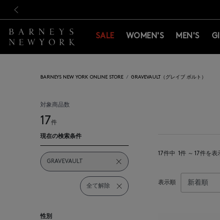
新規登録のお客様も対象！＜M
新規登録のお客様も対象！＜M
前の画像
SALE
WOMEN'S
MEN'S
G
BARNEYS NEW YORK ONLINE STORE
GRAVEVAULT（グレイブ ボルト）
対象商品数
17
件
現在の検索条件
17件中
1件 ～ 17件を表
GRAVEVAULT
表示順
全て解除
性別