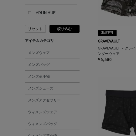
ADLIN HUE
リセット
絞り込む
ADVISORY BOARD
返品不可
CRYSTALS
アイテムカテゴリ
GRAVEVAULT
GRAVEVAULT ＜グ
AESOP
メンズウェア
ンダーウェア
¥6,380
メンズバッグ
AETA
メンズ革小物
AKIKO OGAWA.
メンズシューズ
メンズアクセサリー
ALBERT THURSTON
ウィメンズウェア
ALESSANDRO
ウィメンズバッグ
GHERARDI
ウィメンズ革小物