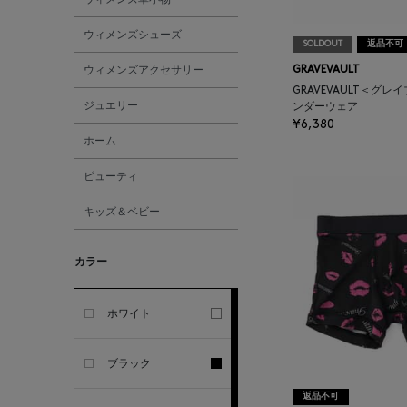
ALL THE WAYS TO SAY
ウィメンズシューズ
SOLDOUT
返品不可
ALPO
ウィメンズアクセサリー
GRAVEVAULT
GRAVEVAULT＜グレ
ジュエリー
ンダーウェア
ALTEA
¥6,380
ホーム
AMIRI
ビューティ
キッズ＆ベビー
AMOMENTO
カラー
ANCELLM
ANCIENT GREEK
ホワイト
SANDAL
ブラック
ANDERSONS
返品不可