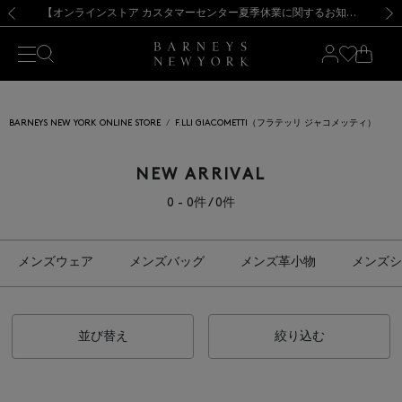
熊本県を中心とした地震の影響によるお荷物のお届けについて
【夏季休業に伴う出荷一時停止のお知らせ】(2026.8.7)
【夏季休業に伴う出荷一時停止のお知らせ】(2026.8.7)
【開催中】SUMMER SALEのご案内・ご注意事項
【オンラインストア カスタマーセンター夏季休業に関するお知らせ】（2026.8.7）
新規登録のお客様も対象！＜MY BARNEYS＞会員のお客様は11,000円（税込）以上のお買上げで常時送料無料！お買い物の際は会員登録を！
【夏季休業に伴う返品・交換承り一時停止のお知らせ】（2026.8.5）
新規登録のお客様も対象！＜MY BARNEYS＞会員のお客様は11,000円（税込）以上のお買上げで常時送料無料！お買い物の際は会員登録を！
前の画像
次の
BARNEYS NEW YORK ONLINE STORE
F.LLI GIACOMETTI（フラテッリ ジャコメッティ）
NEW ARRIVAL
0 - 0件 / 0件
メンズウェア
メンズバッグ
メンズ革小物
メンズシ
並び替え
絞り込む