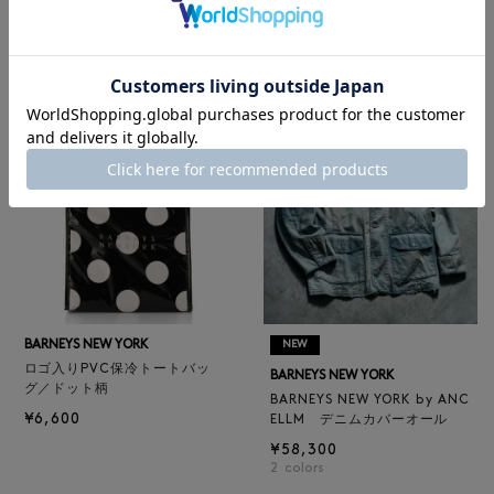
BARNEYS NEW YORK
¥47,300
BARNEYS NEW YORK by ANC
4
colors
ELLM ホースレザーブルゾン
¥165,000
BARNEYS NEW YORK
NEW
ロゴ入りPVC保冷トートバッ
BARNEYS NEW YORK
グ／ドット柄
BARNEYS NEW YORK by ANC
¥6,600
ELLM デニムカバーオール
¥58,300
2
colors