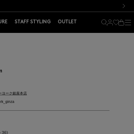
料！お買い物の際は会員登録を！
料！お買い物の際は会員登録を！
）
次の画像
URE
STAFF STYLING
OUTLET
m
ーヨーク銀座本店
rk_ginza
 36)