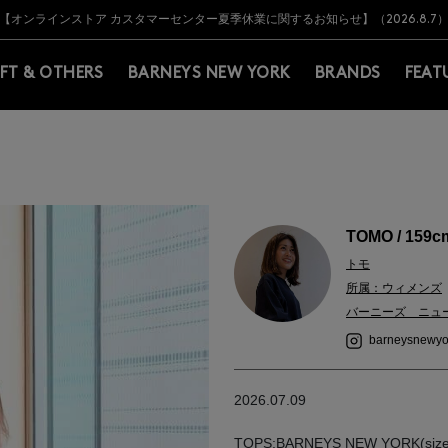
Y BARNEYS＞会員のお客様は11,000円（税込）以上のお買上げで常時送料無
Y BARNEYS＞会員のお客様は11,000円（税込）以上のお買上げで常時送料無
【オンラインストア カスタマーセンター夏季休業に関するお知らせ】（2026.8.7
【夏季休業に伴う返品・交換承り一時停止のお知らせ】（2026.8.5）
熊本県を中心とした地震の影響によるお荷物のお届けについて
【夏季休業に伴う出荷一時停止のお知らせ】(2026.8.7)
【夏季休業に伴う出荷一時停止のお知らせ】(2026.8.7)
【開催中】SUMMER SALEのご案内・ご注意事項
IFT & OTHERS
BARNEYS NEW YORK
BRANDS
FEAT
TOMO / 159c
トモ
所属：ウィメンズ
バーニーズ ニュ
barneysnewyo
2026.07.09
TOPS:BARNEYS NEW YORK(size