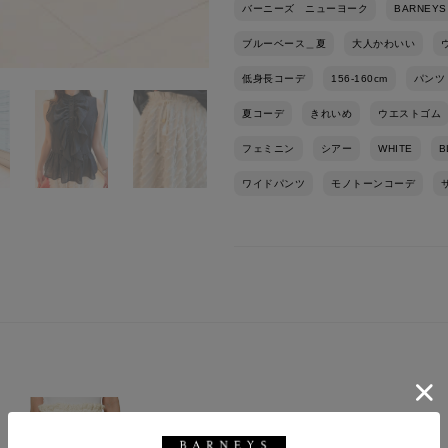
バーニーズ ニューヨーク
BARNEYS
ブルーベース＿夏
大人かわいい
低身長コーデ
156-160cm
パンツ
夏コーデ
きれいめ
ウエストゴム
フェミニン
シアー
WHITE
B
ワイドパンツ
モノトーンコーデ