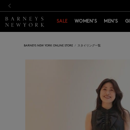
新規登録のお客様も対象！＜M
新規登録のお客様も対象！＜M
前の画像
SALE
WOMEN'S
MEN'S
G
BARNEYS NEW YORK ONLINE STORE
スタイリング一覧