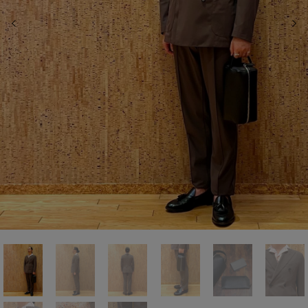
前の画像
次