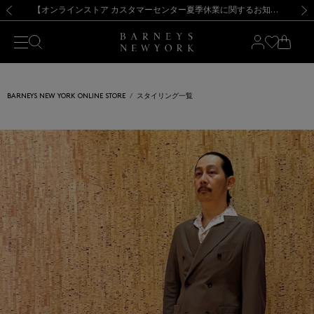
熊本県を中心とした地震の影響によるお荷物のお届けについて
【夏季休業に伴う出荷一時停止のお知らせ】(2026.8.7)
【夏季休業に伴う出荷一時停止のお知らせ】(2026.8.7)
【開催中】SUMMER SALEのご案内・ご注意事項
【オンラインストア カスタマーセンター夏季休業に関するお知らせ】（2026.8.7）
新規登録のお客様も対象！＜MY BARNEYS＞会員のお客様は11,000円（税込）以上のお買上げで常時送料無料！お買い物の際は会員登録を！
【夏季休業に伴う返品・交換承り一時停止のお知らせ】（2026.8.5）
新規登録のお客様も対象！＜MY BARNEYS＞会員のお客様は11,000円（税込）以上のお買上げで常時送料無料！お買い物の際は会員登録を！
前の画像
次の
BARNEYS NEW YORK ONLINE STORE
スタイリング一覧