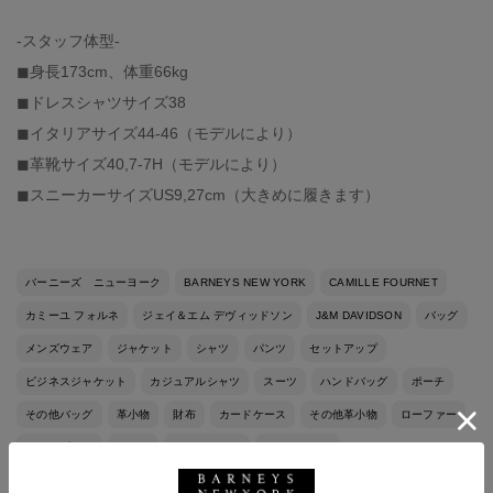
-スタッフ体型-
◼︎身長173cm、体重66kg
◼︎ドレスシャツサイズ38
◼︎イタリアサイズ44-46（モデルにより）
◼︎革靴サイズ40,7-7H（モデルにより）
◼︎スニーカーサイズUS9,27cm（大きめに履きます）
バーニーズ ニューヨーク
BARNEYS NEW YORK
CAMILLE FOURNET
カミーユ フォルネ
ジェイ＆エム デヴィッドソン
J&M DAVIDSON
バッグ
メンズウェア
ジャケット
シャツ
パンツ
セットアップ
ビジネスジャケット
カジュアルシャツ
スーツ
ハンドバッグ
ポーチ
その他バッグ
革小物
財布
カードケース
その他革小物
ローファー
スリップオン
ベルト
春夏シーズン
ウエストゴム
バーニーズ ニューヨーク福岡店
ドローストリング
ベーシック
シンプル