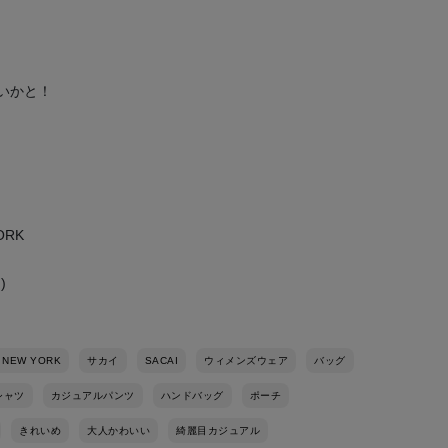
いかと！
YORK
)
 NEW YORK
サカイ
SACAI
ウィメンズウェア
バッグ
シャツ
カジュアルパンツ
ハンドバッグ
ポーチ
きれいめ
大人かわいい
綺麗目カジュアル