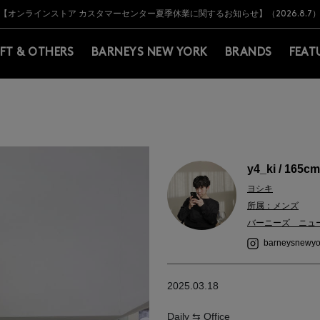
Y BARNEYS＞会員のお客様は11,000円（税込）以上のお買上げで常時送料無
Y BARNEYS＞会員のお客様は11,000円（税込）以上のお買上げで常時送料無
【オンラインストア カスタマーセンター夏季休業に関するお知らせ】（2026.8.7
【夏季休業に伴う返品・交換承り一時停止のお知らせ】（2026.8.5）
熊本県を中心とした地震の影響によるお荷物のお届けについて
【夏季休業に伴う出荷一時停止のお知らせ】(2026.8.7)
【夏季休業に伴う出荷一時停止のお知らせ】(2026.8.7)
【開催中】SUMMER SALEのご案内・ご注意事項
IFT & OTHERS
BARNEYS NEW YORK
BRANDS
FEAT
y4_ki / 165cm
ヨシキ
所属：メンズ
バーニーズ ニュ
barneysnewyo
2025.03.18
Daily ⇆ Office