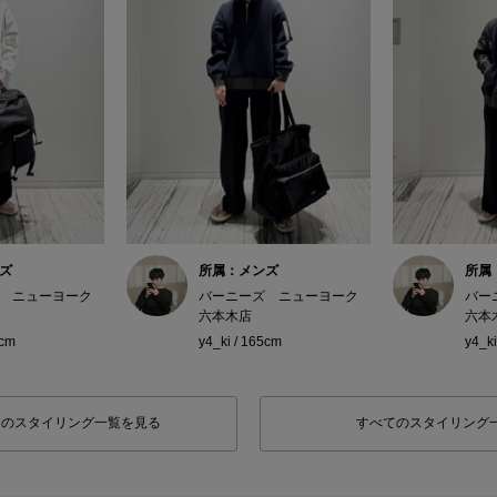
ズ
所属：メンズ
所属
 ニューヨーク
バーニーズ ニューヨーク
バー
六本木店
六本
5cm
y4_ki / 165cm
y4_ki
フのスタイリング一覧を見る
すべてのスタイリング