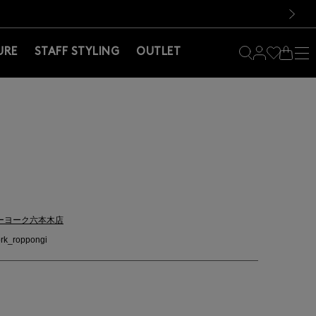
料！お買い物の際は会員登録を！
料！お買い物の際は会員登録を！
）
次の画像
URE
STAFF STYLING
OUTLET
ーヨーク六本木店
rk_roppongi