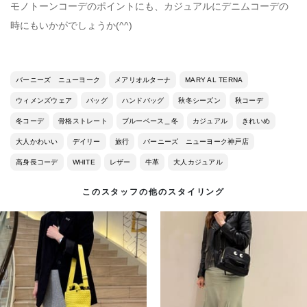
モノトーンコーデのポイントにも、カジュアルにデニムコーデの
時にもいかがでしょうか(^^)
バーニーズ ニューヨーク
メアリオルターナ
MARY AL TERNA
ウィメンズウェア
バッグ
ハンドバッグ
秋冬シーズン
秋コーデ
冬コーデ
骨格ストレート
ブルーベース＿冬
カジュアル
きれいめ
大人かわいい
デイリー
旅行
バーニーズ ニューヨーク神戸店
高身長コーデ
WHITE
レザー
牛革
大人カジュアル
このスタッフの他のスタイリング