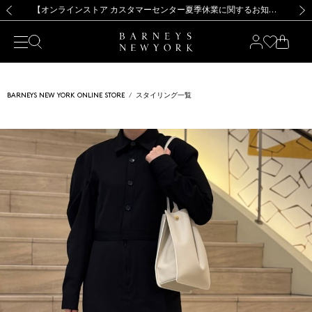
熊本県を中心とした地震の影響によるお荷物のお届けについて
【夏季休業に伴う出荷一時停止のお知らせ】(2026.8.7)
【夏季休業に伴う出荷一時停止のお知らせ】(2026.8.7)
【開催中】SUMMER SALEのご案内・ご注意事項
【オンラインストア カスタマーセンター夏季休業に関するお知らせ】（2026.8.7）
新規登録のお客様も対象！＜MY BARNEYS＞会員のお客様は11,000円（税込）以上のお買上げで常時送料無料！お買い物の際は会員登録を！
【夏季休業に伴う返品・交換承り一時停止のお知らせ】（2026.8.5）
新規登録のお客様も対象！＜MY BARNEYS＞会員のお客様は11,000円（税込）以上のお買上げで常時送料無料！お買い物の際は会員登録を！
前の画像
次の
BARNEYS NEW YORK ONLINE STORE
スタイリング一覧