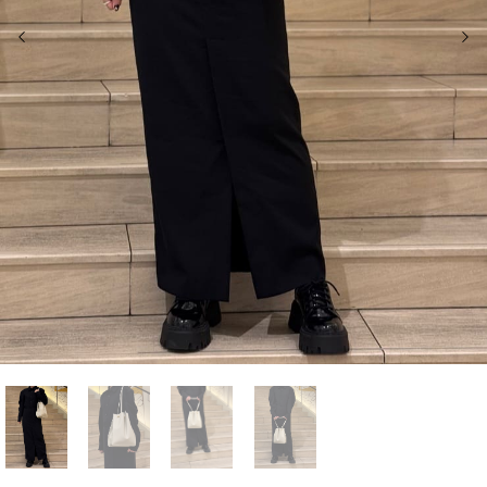
前の画像
次