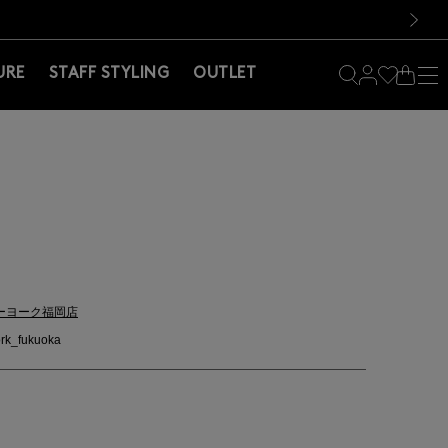
料！お買い物の際は会員登録を！
料！お買い物の際は会員登録を！
次の画像
URE
STAFF STYLING
OUTLET
ーヨーク福岡店
rk_fukuoka