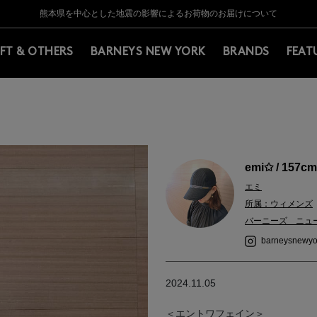
Y BARNEYS＞会員のお客様は11,000円（税込）以上のお買上げで常時送料無
Y BARNEYS＞会員のお客様は11,000円（税込）以上のお買上げで常時送料無
【夏季休業に伴う返品・交換承り一時停止のお知らせ】（2026.8.5）
【夏季休業に伴う返品・交換承り一時停止のお知らせ】（2026.8.5）
熊本県を中心とした地震の影響によるお荷物のお届けについて
【開催中】SUMMER SALEのご案内・ご注意事項
IFT & OTHERS
BARNEYS NEW YORK
BRANDS
FEAT
emi✩ / 157cm
エミ
所属：ウィメンズ
バーニーズ ニュ
barneysnewyo
2024.11.05
＜エントワフェイン＞