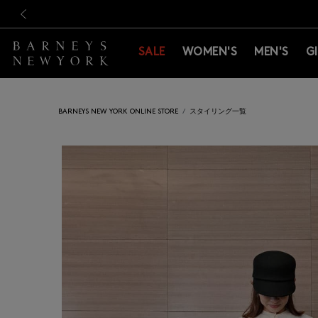
新規登録のお客様も対象！＜M
新規登録のお客様も対象！＜M
前の画像
SALE
WOMEN'S
MEN'S
G
BARNEYS NEW YORK ONLINE STORE
スタイリング一覧