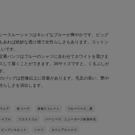
シースルーシャツはキレイなブルーが爽やかです。ビッグ
もあれば絶妙な透け感で女性らしさもあります。コットン
しいです。
定番パンツはブルーのシャツに合わせてホワイトを選びま
スして履くことができます。38サイズですと、くるぶしが
す。
ファーのバッグは想像以上に容量があります。毛足の長い、艷や
性らしさを演出します。
ウェア
秋コーデ
骨格ストレート
ブルーベース＿夏
シャブル
ウエストゴム
バーニーズ ニューヨーク銀座本店
ビッグシルエット
シャツ
カジュアルシャツ