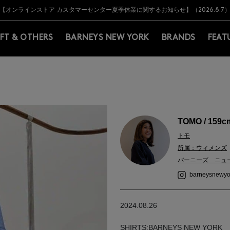
Y BARNEYS＞会員のお客様は11,000円（税込）以上のお買上げで常時送料無
Y BARNEYS＞会員のお客様は11,000円（税込）以上のお買上げで常時送料無
【オンラインストア カスタマーセンター夏季休業に関するお知らせ】（2026.8.7
【夏季休業に伴う返品・交換承り一時停止のお知らせ】（2026.8.5）
熊本県を中心とした地震の影響によるお荷物のお届けについて
【夏季休業に伴う出荷一時停止のお知らせ】(2026.8.7)
【夏季休業に伴う出荷一時停止のお知らせ】(2026.8.7)
【開催中】SUMMER SALEのご案内・ご注意事項
IFT & OTHERS
BARNEYS NEW YORK
BRANDS
FEAT
TOMO / 159c
トモ
所属：ウィメンズ
バーニーズ ニュ
barneysnewyo
2024.08.26
SHIRTS:BARNEYS NEW YORK