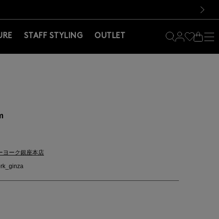
料！お買い物の際は会員登録を！
料！お買い物の際は会員登録を！
）
次の画像
URE
STAFF STYLING
OUTLET
m
ーヨーク銀座本店
rk_ginza