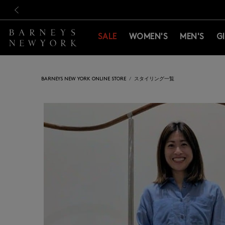
新規登録のお客様も対象！＜M
新規登録のお客様も対象！＜M
前の画像
SALE
WOMEN'S
MEN'S
G
BARNEYS NEW YORK ONLINE STORE
スタイリング一覧