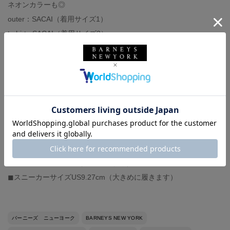
ネオンカラーも◎
outer：SACAI（着用サイズ1）
t-shirt : SACAI（着用サイズ2）
pants : 私物
belt：J&M DAVIDSON（着用サイズ85cm）
bag：MM6 MAISON MARGIELA
shoes : 私物
-スタッフ体型-
◼︎身長173cm、体重66kg
◼︎ドレスシャツサイズ38
◼︎イタリアサイズ44-46（モデルにより）
◼︎革靴サイズ40.7-7H（モデルにより）
◼︎スニーカーサイズUS9.27cm（大きめに履きます）
バーニーズ ニューヨーク
BARNEYS NEW YORK