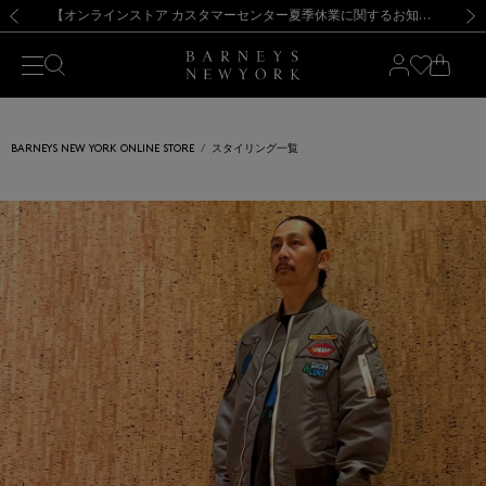
熊本県を中心とした地震の影響によるお荷物のお届けについて
【夏季休業に伴う出荷一時停止のお知らせ】(2026.8.7)
【夏季休業に伴う出荷一時停止のお知らせ】(2026.8.7)
【開催中】SUMMER SALEのご案内・ご注意事項
【オンラインストア カスタマーセンター夏季休業に関するお知らせ】（2026.8.7）
新規登録のお客様も対象！＜MY BARNEYS＞会員のお客様は11,000円（税込）以上のお買上げで常時送料無料！お買い物の際は会員登録を！
【夏季休業に伴う返品・交換承り一時停止のお知らせ】（2026.8.5）
新規登録のお客様も対象！＜MY BARNEYS＞会員のお客様は11,000円（税込）以上のお買上げで常時送料無料！お買い物の際は会員登録を！
前の画像
次の
BARNEYS NEW YORK ONLINE STORE
スタイリング一覧