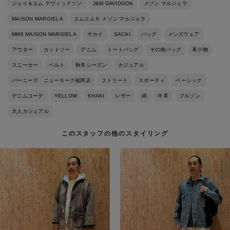
ジェイ＆エム デヴィッドソン
J&M DAVIDSON
メゾン マルジェラ
MAISON MARGIELA
エムエム６ メゾン マルジェラ
MM6 MAISON MARGIELA
サカイ
SACAI
バッグ
メンズウェア
アウター
カットソー
デニム
トートバッグ
その他バッグ
革小物
スニーカー
ベルト
秋冬シーズン
カジュアル
バーニーズ ニューヨーク福岡店
ストリート
スポーティ
ベーシック
デニムコーデ
YELLOW
KHAKI
レザー
綿
牛革
ブルゾン
大人カジュアル
このスタッフの他のスタイリング