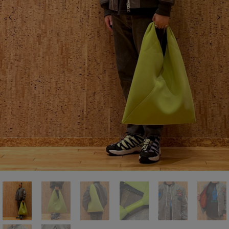
前の画像
次