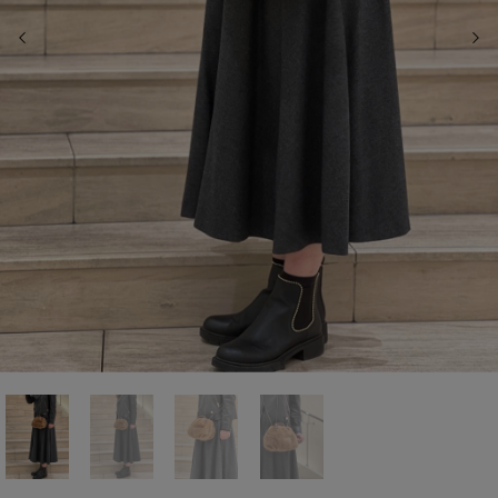
前の画像
次