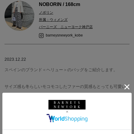
NOBORIN / 168cm
ノボリン
所属：ウィメンズ
バーニーズ ニューヨーク神戸店
barneysnewyork_kobe
2023.12.22
スペインのブランド＜ヘリュー＞のバッグをご紹介します。
サイズ感も冬らしいモコモコしたファーの質感もとっても可愛い
バッグです！
コーディネートのポイントにいかがでしょうか。
同じファーの素材ではグレー、レザーの素材ではシルバー、ネイ
ビーもございます。