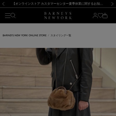
熊本県を中心とした地震の影響によるお荷物のお届けについて
【夏季休業に伴う出荷一時停止のお知らせ】(2026.8.7)
【夏季休業に伴う出荷一時停止のお知らせ】(2026.8.7)
【開催中】SUMMER SALEのご案内・ご注意事項
【オンラインストア カスタマーセンター夏季休業に関するお知らせ】（2026.8.7）
新規登録のお客様も対象！＜MY BARNEYS＞会員のお客様は11,000円（税込）以上のお買上げで常時送料無料！お買い物の際は会員登録を！
【夏季休業に伴う返品・交換承り一時停止のお知らせ】（2026.8.5）
新規登録のお客様も対象！＜MY BARNEYS＞会員のお客様は11,000円（税込）以上のお買上げで常時送料無料！お買い物の際は会員登録を！
前の画像
次の
BARNEYS NEW YORK ONLINE STORE
スタイリング一覧