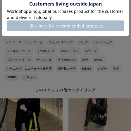
このモコモコした手触りのバッグは冬ならではなので是非手にし
ていただきたいです！
プレゼントにもおすすめです◎
バーニーズ ニューヨーク
ウィメンズウェア
バッグ
ハンドバッグ
ショルダーバッグ
その他バッグ
秋冬シーズン
冬コーデ
ブルーベース＿冬
カジュアル
大人かわいい
旅行
2WAY
バーニーズ ニューヨーク神戸店
高身長コーデ
BEIGE
レザー
牛革
HEREU
ヘリュー
このスタッフの他のスタイリング