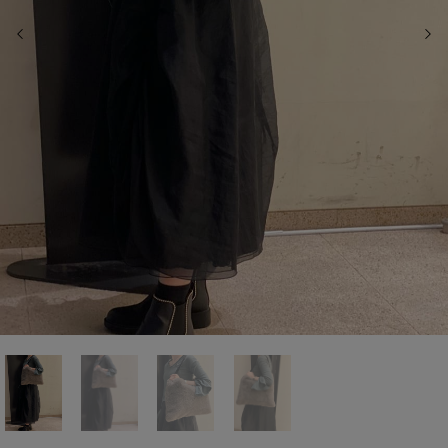
前の画像
次