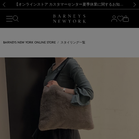
熊本県を中心とした地震の影響によるお荷物のお届けについて
【夏季休業に伴う出荷一時停止のお知らせ】(2026.8.7)
【夏季休業に伴う出荷一時停止のお知らせ】(2026.8.7)
【開催中】SUMMER SALEのご案内・ご注意事項
【オンラインストア カスタマーセンター夏季休業に関するお知らせ】（2026.8.7）
新規登録のお客様も対象！＜MY BARNEYS＞会員のお客様は11,000円（税込）以上のお買上げで常時送料無料！お買い物の際は会員登録を！
【夏季休業に伴う返品・交換承り一時停止のお知らせ】（2026.8.5）
新規登録のお客様も対象！＜MY BARNEYS＞会員のお客様は11,000円（税込）以上のお買上げで常時送料無料！お買い物の際は会員登録を！
前の画像
次の
BARNEYS NEW YORK ONLINE STORE
スタイリング一覧