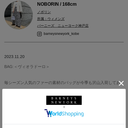
NOBORIN / 168cm
ノボリン
所属：ウィメンズ
バーニーズ ニューヨーク神戸店
barneysnewyork_kobe
2023.11.20
BAG:＜ヴィオラドーロ＞
毎シーズン人気のファーの素材のバッグが今季も沢山入荷してお
ります。
その中でも特に機能的なバッグのご紹介です。
A4サイズも収納可能で内側にジップも付いており、くたっとした
シルエットが気取らないバッグです。