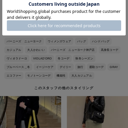
今回はグレーの色味を合わせてみました！
エコファーなので扱いやすいのも◎
バーニーズ ニューヨーク
ウィメンズウェア
バッグ
ハンドバッグ
カジュアル
大人かわいい
バーニーズ ニューヨーク神戸店
高身長コーデ
ヴィオラドーロ
VIOLAD’ORO
冬コーデ
秋冬シーズン
ブルーベース＿冬
イージーケア
デイリー
旅行
通勤コーデ
GRAY
エコファー
モノトーンコーデ
機能性
大人カジュアル
このスタッフの他のスタイリング