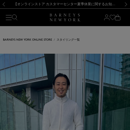
熊本県を中心とした地震の影響によるお荷物のお届けについて
【夏季休業に伴う出荷一時停止のお知らせ】(2026.8.7)
【夏季休業に伴う出荷一時停止のお知らせ】(2026.8.7)
【開催中】SUMMER SALEのご案内・ご注意事項
【オンラインストア カスタマーセンター夏季休業に関するお知らせ】（2026.8.7）
新規登録のお客様も対象！＜MY BARNEYS＞会員のお客様は11,000円（税込）以上のお買上げで常時送料無料！お買い物の際は会員登録を！
【夏季休業に伴う返品・交換承り一時停止のお知らせ】（2026.8.5）
新規登録のお客様も対象！＜MY BARNEYS＞会員のお客様は11,000円（税込）以上のお買上げで常時送料無料！お買い物の際は会員登録を！
前の画像
次の
BARNEYS NEW YORK ONLINE STORE
スタイリング一覧