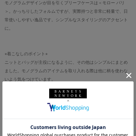
モノグラムデザインが目を引くブリーフケースは＜モロー パリ
＞。かっちりしたフォルムですが、実際持つと非常に軽量で、日
常使いしやすい逸品です。シンプルなスタイリングのアクセント
に。
⭐︎着こなしのポイント⭐︎
ニットとバッグが主役になるように、その他はシンプルにまとめ
ました。モノグラムのアイテムを取り入れる際は他に柄を使わな
いよう気をつけています。
参考になりましたら幸いです。
knit : CRUCIANI（着用サイズ 46）
bag : MOREAU PARIS
pants : 私物（LEVI'S MADE & CRAFTED）