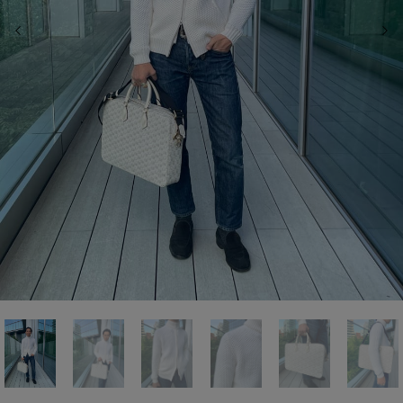
前の画像
次