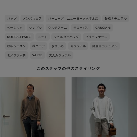
バッグ
メンズウェア
バーニーズ ニューヨーク六本木店
骨格ナチュラル
ベーシック
シンプル
クルチアーニ
モローパリ
CRUCIANI
MOREAU PARIS
ニット
ショルダーバッグ
ブリーフケース
秋冬シーズン
秋コーデ
きれいめ
カジュアル
綺麗目カジュアル
モノグラム柄
WHITE
大人カジュアル
このスタッフの他のスタイリング