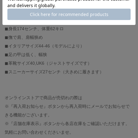
shoes : 私物（ALDEN）
-スタッフ体型-
◼︎身長174センチ、体重62キロ
◼︎撫で肩、肩幅狭め
◼︎イタリアサイズ44-46（モデルにより）
◼︎足の甲は低く、幅狭
◼︎革靴サイズ40,UK6（ジャストサイズです）
◼︎スニーカーサイズ27センチ（大きめに履きます）
オンラインストアで商品が売切れの際は
※『再入荷お知らせ』ボタンから再入荷時にメールでお知らせで
きる機能がございます。
※『店舗在庫表示』ボタンから各店在庫をご確認いただけます。
気軽にお問い合わせくださいませ。